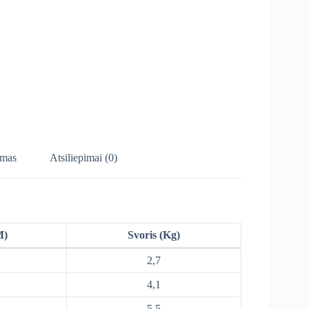
mas
Atsiliepimai (0)
M)
Svoris (Kg)
2,7
4,1
5,5