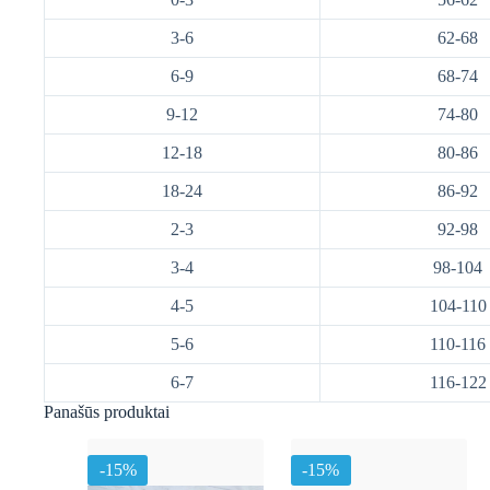
3-6
62-68
6-9
68-74
9-12
74-80
12-18
80-86
18-24
86-92
2-3
92-98
3-4
98-104
4-5
104-110
5-6
110-116
6-7
116-122
Panašūs produktai
-15%
-15%