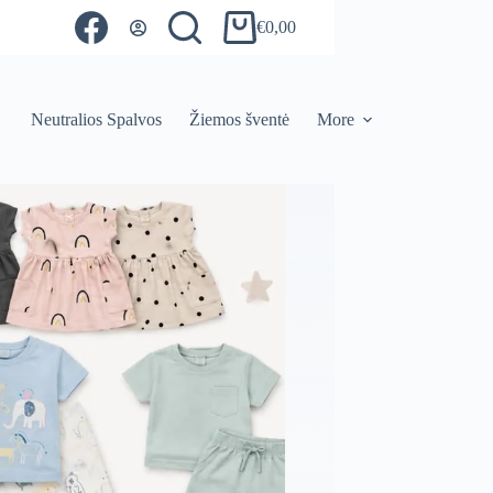
€
0,00
Shopping
cart
Neutralios Spalvos
Žiemos šventė
More