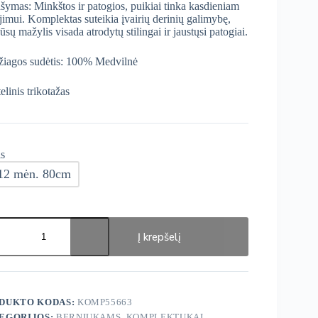
šymas: Minkštos ir patogios, puikiai tinka kasdieniam
jimui. Komplektas suteikia įvairių derinių galimybę,
ūsų mažylis visada atrodytų stilingai ir jaustųsi patogiai.
iagos sudėtis: 100% Medvilnė
elinis trikotažas
s
12 mėn. 80cm
ukto
s:
Į krepšelį
ge
lektukai
DUKTO KODAS:
KOMP55663
EGORIJOS:
BERNIUKAMS
,
KOMPLEKTUKAI