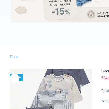
Home
Geor
-15%
€
24,
Pala
Komp