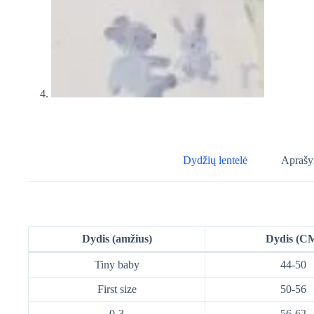
Dydžių lentelė
Aprašy
Dydis (amžius)
Dydis (C
Tiny baby
44-50
First size
50-56
0-3
56-62