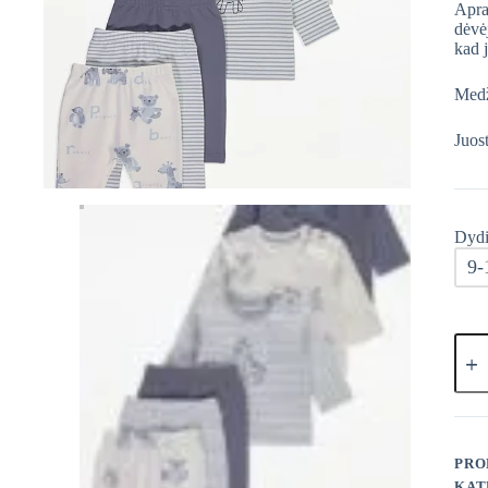
Apra
dėvė
kad j
Medž
Juost
Dydi
9-
prod
kieki
Geor
Komp
PRO
KAT