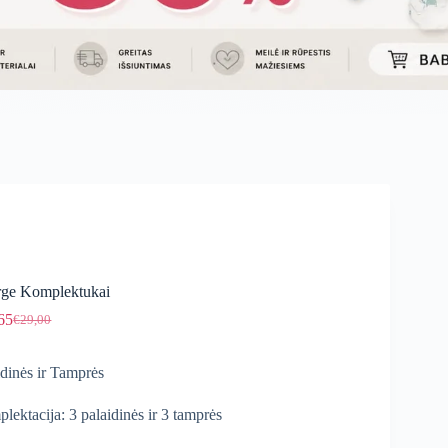
ge Komplektukai
65
€
29,00
Original
Current
price
price
was:
is:
idinės ir Tamprės
€29,00.
€24,65.
lektacija: 3 palaidinės ir 3 tamprės