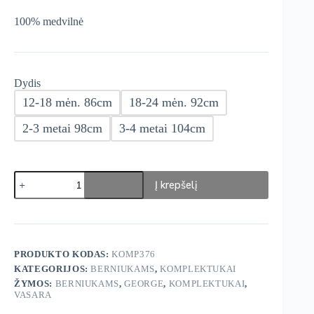
100% medvilnė
Dydis
12-18 mėn. 86cm
18-24 mėn. 92cm
2-3 metai 98cm
3-4 metai 104cm
produkto
Į krepšelį
kiekis:
George
komplektukas
2-
ų
dalių
PRODUKTO KODAS:
KOMP376
KATEGORIJOS:
BERNIUKAMS
,
KOMPLEKTUKAI
ŽYMOS:
BERNIUKAMS
,
GEORGE
,
KOMPLEKTUKAI
,
VASARA