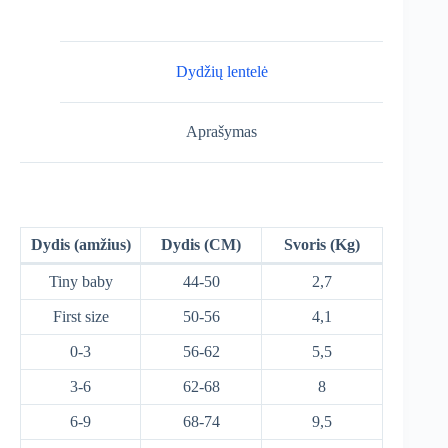
Dydžių lentelė
Aprašymas
Dydis (amžius)
Dydis (CM)
Svoris (Kg)
Tiny baby
44-50
2,7
First size
50-56
4,1
0-3
56-62
5,5
3-6
62-68
8
6-9
68-74
9,5