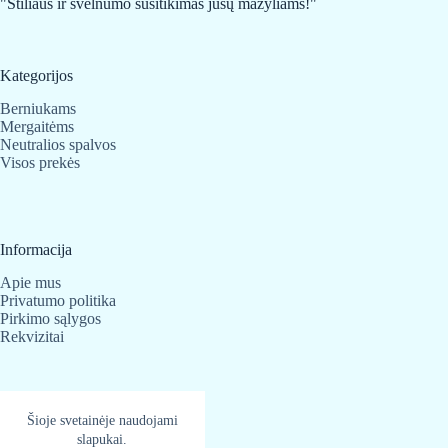
"Stiliaus ir švelnumo susitikimas jūsų mažyliams!"
Kategorijos
Berniukams
Mergaitėms
Neutralios spalvos
Visos prekės
Informacija
Apie mus
Privatumo politika
Pirkimo sąlygos
Rekvizitai
Kontaktai
Šioje svetainėje naudojami
slapukai.
BabyBear.lt