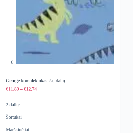
George komplektukas 2-ų dalių
Price
€
11,89
–
€
12,74
range:
€11,89
2 dalių:
through
€12,74
Šortukai
Marškinėliai