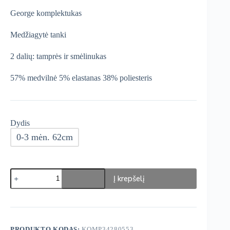
was:
is:
George komplektukas
€13,99.
€11,89.
Medžiagytė tanki
2 dalių: tamprės ir smėlinukas
57% medvilnė 5% elastanas 38% poliesteris
Dydis
0-3 mėn. 62cm
produkto
Į krepšelį
kiekis:
George
Komplektukas
PRODUKTO KODAS:
KOMP34280553