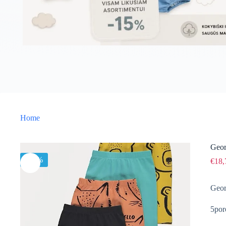
Home
Geor
-15%
€
18,
Geo
5por