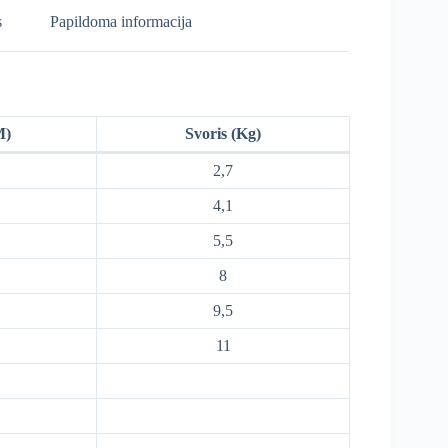
s
Papildoma informacija
M)
Svoris (Kg)
2,7
4,1
5,5
8
9,5
11