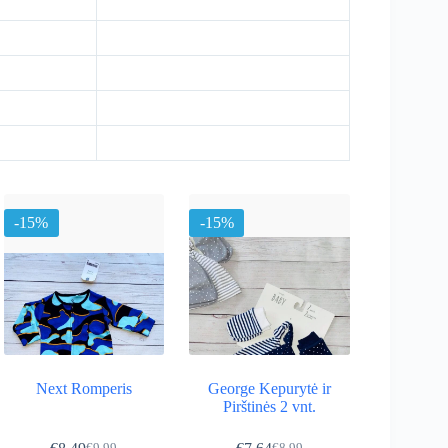
-15%
-15%
Next Romperis
George Kepurytė ir
Pirštinės 2 vnt.