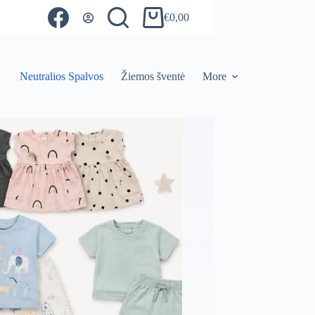
€
0,00
Shopping
cart
Neutralios Spalvos
Žiemos šventė
More