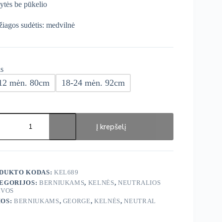
ytės be pūkelio
iagos sudėtis: medvilnė
s
12 mėn. 80cm
18-24 mėn. 92cm
ukto
s:
Į krepšelį
ge
ytės
DUKTO KODAS:
KEL689
EGORIJOS:
BERNIUKAMS
,
KELNĖS
,
NEUTRALIOS
LVOS
OS:
BERNIUKAMS
,
GEORGE
,
KELNĖS
,
NEUTRAL