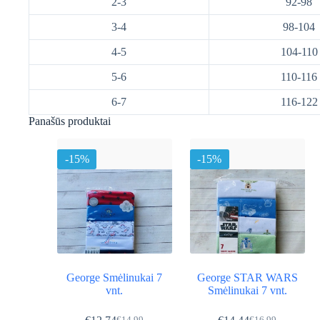
2-3
92-98
3-4
98-104
4-5
104-110
5-6
110-116
6-7
116-122
Panašūs produktai
-15%
-15%
George Smėlinukai 7
George STAR WARS
vnt.
Smėlinukai 7 vnt.