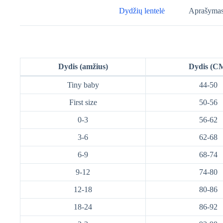
Dydžių lentelė
Aprašyma
Dydis (amžius)
Dydis (C
Tiny baby
44-50
First size
50-56
0-3
56-62
3-6
62-68
6-9
68-74
9-12
74-80
12-18
80-86
18-24
86-92