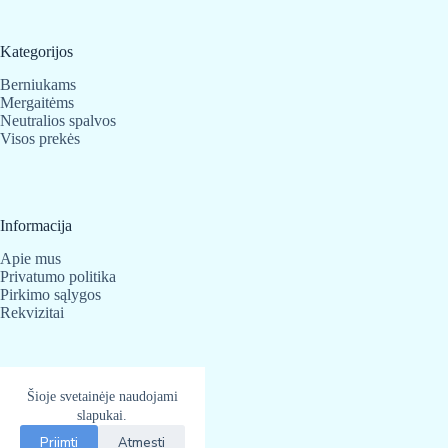
Kategorijos
Berniukams
Mergaitėms
Neutralios spalvos
Visos prekės
Informacija
Apie mus
Privatumo politika
Pirkimo sąlygos
Rekvizitai
Kontaktai
Šioje svetainėje naudojami
slapukai.
BabyBear.lt
Telefonas:
+370 683 25 820
Priimti
Atmesti