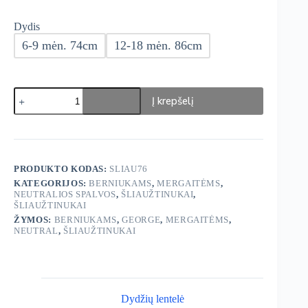
Dydis
6-9 mėn. 74cm
12-18 mėn. 86cm
produkto
Į krepšelį
kiekis:
George
šliaužtinukai
3vnt.
PRODUKTO KODAS:
SLIAU76
KATEGORIJOS:
BERNIUKAMS
,
MERGAITĖMS
,
NEUTRALIOS SPALVOS
,
ŠLIAUŽTINUKAI
,
ŠLIAUŽTINUKAI
ŽYMOS:
BERNIUKAMS
,
GEORGE
,
MERGAITĖMS
,
NEUTRAL
,
ŠLIAUŽTINUKAI
Dydžių lentelė