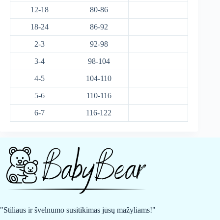
12-18
80-86
18-24
86-92
2-3
92-98
3-4
98-104
4-5
104-110
5-6
110-116
6-7
116-122
"Stiliaus ir švelnumo susitikimas jūsų mažyliams!"