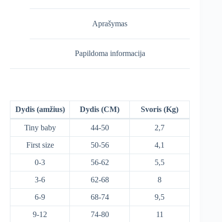
Aprašymas
Papildoma informacija
Dydis (amžius)
Dydis (CM)
Svoris (Kg)
Tiny baby
44-50
2,7
First size
50-56
4,1
0-3
56-62
5,5
3-6
62-68
8
6-9
68-74
9,5
9-12
74-80
11