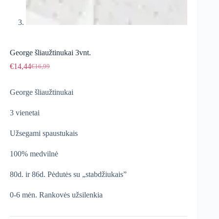
George šliaužtinukai 3vnt.
€
14,44
€
16,99
Original
Current
price
price
was:
is:
George šliaužtinukai
€16,99.
€14,44.
3 vienetai
Užsegami spaustukais
100% medvilnė
80d. ir 86d. Pėdutės su „stabdžiukais”
0-6 mėn. Rankovės užsilenkia