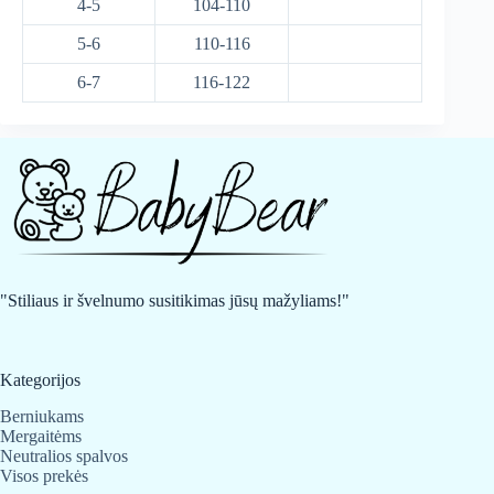
4-5
104-110
5-6
110-116
6-7
116-122
"Stiliaus ir švelnumo susitikimas jūsų mažyliams!"
Kategorijos
Berniukams
Mergaitėms
Neutralios spalvos
Visos prekės