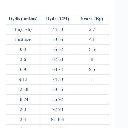
Dydis (amžius)
Dydis (CM)
Svoris (Kg)
Tiny baby
44-50
2,7
First size
50-56
4,1
0-3
56-62
5,5
3-6
62-68
8
6-9
68-74
9,5
9-12
74-80
11
12-18
80-86
18-24
86-92
2-3
92-98
3-4
98-104