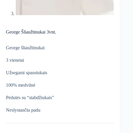
George Šliaužtinukai 3vnt.
George šliaužtinukai
3 vienetai
Užsegami spaustukais
100% medvilnė
Pėdutės su “stabdžiukais”
Neslystančiu padu