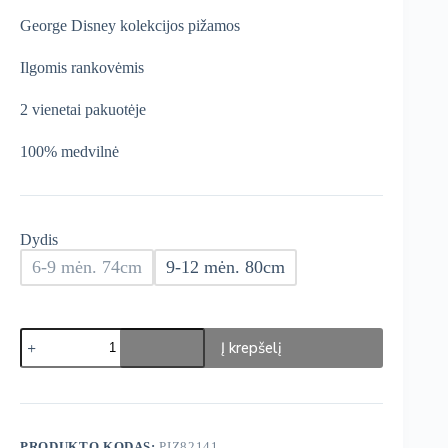
was:
is:
George Disney kolekcijos pižamos
€14,99.
€12,74.
Ilgomis rankovėmis
2 vienetai pakuotėje
100% medvilnė
Dydis
6-9 mėn. 74cm
9-12 mėn. 80cm
produkto
Į krepšelį
kiekis:
George
Disney
pižamos
2vnt.
PRODUKTO KODAS:
PIZ82141