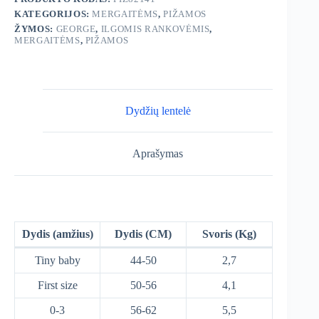
KATEGORIJOS:
MERGAITĖMS
,
PIŽAMOS
ŽYMOS:
GEORGE
,
ILGOMIS RANKOVĖMIS
,
MERGAITĖMS
,
PIŽAMOS
Dydžių lentelė
Aprašymas
Dydis (amžius)
Dydis (CM)
Svoris (Kg)
Tiny baby
44-50
2,7
First size
50-56
4,1
0-3
56-62
5,5