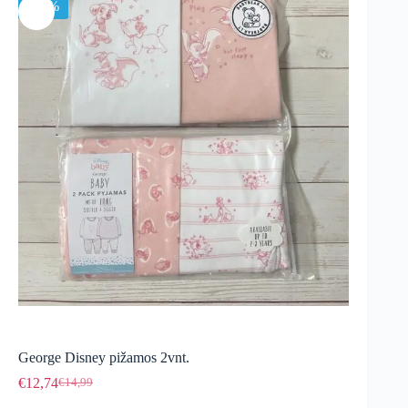
-15%
George Disney pižamos 2vnt.
€
12,74
€
14,99
Original
Current
price
price