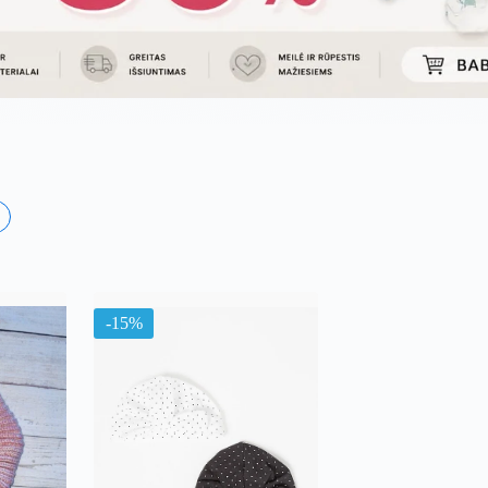
uojama
l
ausią
-15%