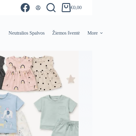
€
0,00
Shopping
cart
Neutralios Spalvos
Žiemos šventė
More