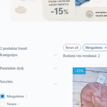
×
Reset all
Mergaitėms
2
produktai found
Kategorijos
Rūši
Rodomi visi rezultatai: 2
paga
nauj
Pasirinkite dydį
-15%
Savybės
Mergaitėms
2
Vasara
1