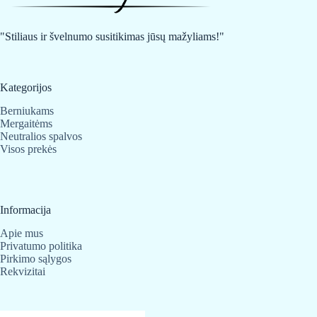
be
chosen
on
"Stiliaus ir švelnumo susitikimas jūsų mažyliams!"
the
product
page
Kategorijos
Berniukams
Mergaitėms
Neutralios spalvos
Visos prekės
Informacija
Apie mus
Privatumo politika
Pirkimo sąlygos
Rekvizitai