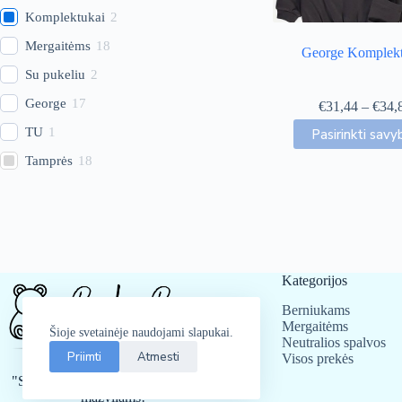
Komplektukai
2
Mergaitėms
18
George Komplekt
Su pukeliu
2
George
17
€
31,44
–
€
34,
This
TU
1
Pasirinkti savy
produc
has
Tamprės
18
multip
variant
The
option
may
be
chose
Kategorijos
on
the
Berniukams
produc
Mergaitėms
Šioje svetainėje naudojami slapukai.
page
Neutralios spalvos
Priimti
Atmesti
Visos prekės
"Stiliaus ir švelnumo susitikimas jūsų
mažyliams!"