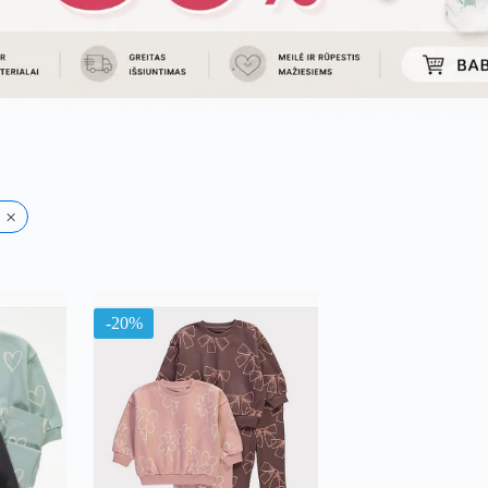
×
uojama
l
ausią
-20%