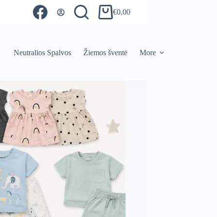
€
0,00
Shopping
cart
Neutralios Spalvos
Žiemos šventė
More