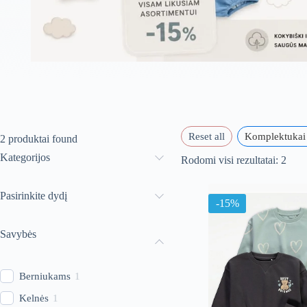
Reset all
Komplektukai
2
produktai found
Kategorijos
Rūši
Rodomi visi rezultatai: 2
paga
nauj
Pasirinkite dydį
-15%
Savybės
Berniukams
1
Kelnės
1