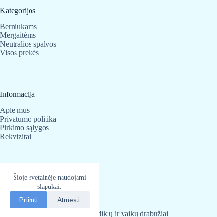
Kategorijos
Berniukams
Mergaitėms
Neutralios spalvos
Visos prekės
Informacija
Apie mus
Privatumo politika
Pirkimo sąlygos
Rekvizitai
Kontaktai
Šioje svetainėje naudojami
BabyBear.lt
slapukai.
Telefonas:
+370 683 25 820
Priimti
Atmesti
El. paštas
info@babybear.lt
BabyBear.lt
2026 - Kūdikių ir vaikų drabužiai