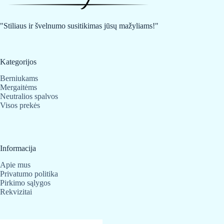
be
be
chosen
chosen
on
on
"Stiliaus ir švelnumo susitikimas jūsų mažyliams!"
the
the
product
product
page
page
Kategorijos
Berniukams
Mergaitėms
Neutralios spalvos
Visos prekės
Informacija
Apie mus
Privatumo politika
Pirkimo sąlygos
Rekvizitai