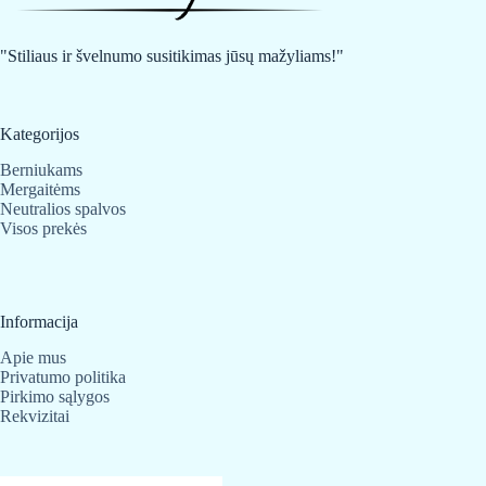
be
chosen
on
"Stiliaus ir švelnumo susitikimas jūsų mažyliams!"
the
product
page
Kategorijos
Berniukams
Mergaitėms
Neutralios spalvos
Visos prekės
Informacija
Apie mus
Privatumo politika
Pirkimo sąlygos
Rekvizitai