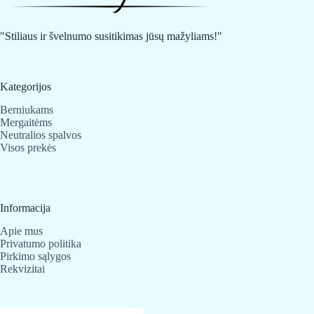
be
be
chosen
chosen
on
on
"Stiliaus ir švelnumo susitikimas jūsų mažyliams!"
the
the
product
product
page
page
Kategorijos
Berniukams
Mergaitėms
Neutralios spalvos
Visos prekės
Informacija
Apie mus
Privatumo politika
Pirkimo sąlygos
Rekvizitai