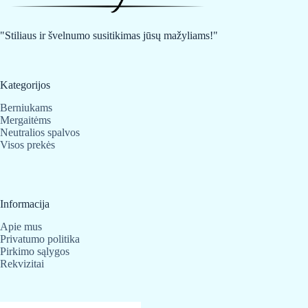
be
chosen
on
"Stiliaus ir švelnumo susitikimas jūsų mažyliams!"
the
product
page
Kategorijos
Berniukams
Mergaitėms
Neutralios spalvos
Visos prekės
Informacija
Apie mus
Privatumo politika
Pirkimo sąlygos
Rekvizitai