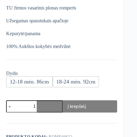
was:
is:
TU firmos vasarinis plonas romperis
€19,99.
€15,99.
Užsegamas spaustukais apačioje
Kepurytė/panama
100% Aukštos kokybės medvilnė
Dydis
12-18 mėn. 86cm
18-24 mėn. 92cm
produkto
Į krepšelį
kiekis:
TU
Vasarinis
Romperis
+
Panama
PRODUKTO KODAS:
ROMP46852