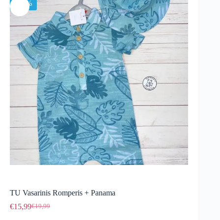
-20%
TU Vasarinis Romperis + Panama
€
15,99
€
19,99
Original
Current
price
price