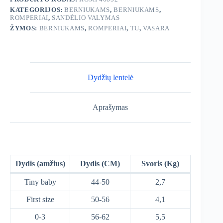
KATEGORIJOS:
BERNIUKAMS
,
BERNIUKAMS
,
ROMPERIAI
,
SANDĖLIO VALYMAS
ŽYMOS:
BERNIUKAMS
,
ROMPERIAI
,
TU
,
VASARA
Dydžių lentelė
Aprašymas
Dydis (amžius)
Dydis (CM)
Svoris (Kg)
Tiny baby
44-50
2,7
First size
50-56
4,1
0-3
56-62
5,5