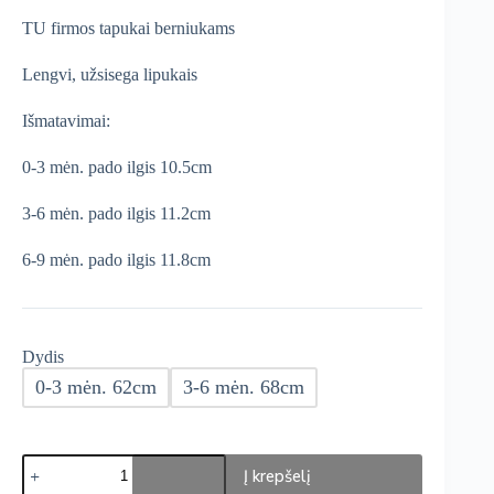
was:
is:
TU firmos tapukai berniukams
€10,99.
€4,99.
Lengvi, užsisega lipukais
Išmatavimai:
0-3 mėn. pado ilgis 10.5cm
3-6 mėn. pado ilgis 11.2cm
6-9 mėn. pado ilgis 11.8cm
Dydis
0-3 mėn. 62cm
3-6 mėn. 68cm
produkto
Į krepšelį
kiekis: