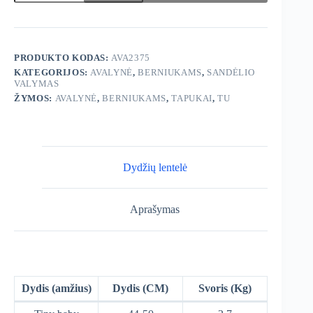
TU
Tapukai
berniukams
PRODUKTO KODAS:
AVA2375
KATEGORIJOS:
AVALYNĖ
,
BERNIUKAMS
,
SANDĖLIO
VALYMAS
ŽYMOS:
AVALYNĖ
,
BERNIUKAMS
,
TAPUKAI
,
TU
Dydžių lentelė
Aprašymas
Dydis (amžius)
Dydis (CM)
Svoris (Kg)