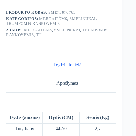
vnt.
PRODUKTO KODAS:
SME75870763
KATEGORIJOS:
MERGAITĖMS
,
SMĖLINUKAI
,
TRUMPOMIS RANKOVĖMIS
ŽYMOS:
MERGAITĖMS
,
SMĖLINUKAI
,
TRUMPOMIS
RANKOVĖMIS
,
TU
Dydžių lentelė
Aprašymas
Dydis (amžius)
Dydis (CM)
Svoris (Kg)
Tiny baby
44-50
2,7