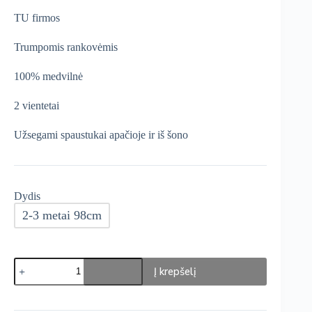
was:
is:
TU firmos
€14,99.
€12,74.
Trumpomis rankovėmis
100% medvilnė
2 vientetai
Užsegami spaustukai apačioje ir iš šono
Dydis
2-3 metai 98cm
produkto
Į krepšelį
kiekis:
TU
Smėlinukai
3