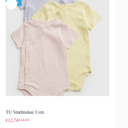
-15%
TU Smėlinukai 3 vnt.
€
12,74
€
14,99
Original
Current
price
price