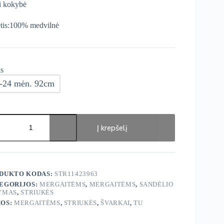
i kokybė
tis:100% medvilnė
s
-24 mėn. 92cm
ukto
s:
Į krepšelį
nus
inis
kas
DUKTO KODAS:
STR11423963
EGORIJOS:
MERGAITĖMS
,
MERGAITĖMS
,
SANDĖLIO
YMAS
,
STRIUKĖS
OS:
MERGAITĖMS
,
STRIUKĖS
,
ŠVARKAI
,
TU