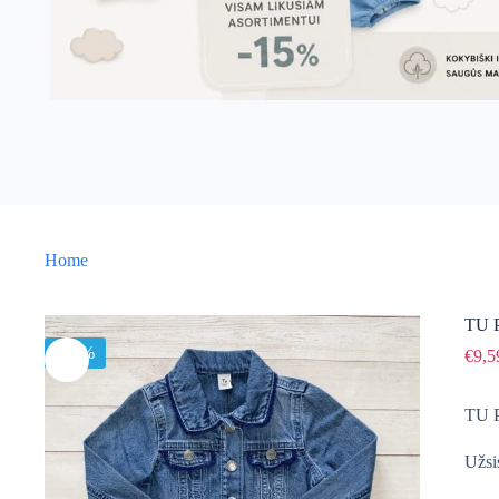
Home
TU P
-40%
€
9,5
TU P
Užsi