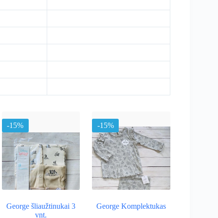
-15%
-15%
George šliaužtinukai 3
George Komplektukas
vnt.