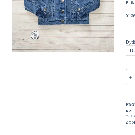
Puik
Sudė
Dydi
18
prod
kieki
TU
Puoš
džins
švar
PRO
KAT
VAL
ŽYM