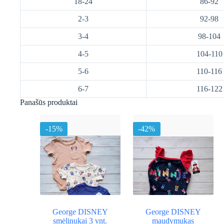
18-24
86-92
2-3
92-98
3-4
98-104
4-5
104-110
5-6
110-116
6-7
116-122
Panašūs produktai
-15%
-42%
George DISNEY
George DISNEY
smėlinukai 3 vnt.
maudymukas