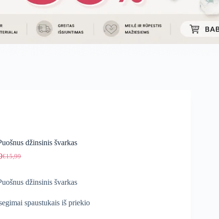
uošnus džinsinis švarkas
9
€
15,99
Original
Current
price
price
was:
is:
uošnus džinsinis švarkas
€15,99.
€9,59.
segimai spaustukais iš priekio