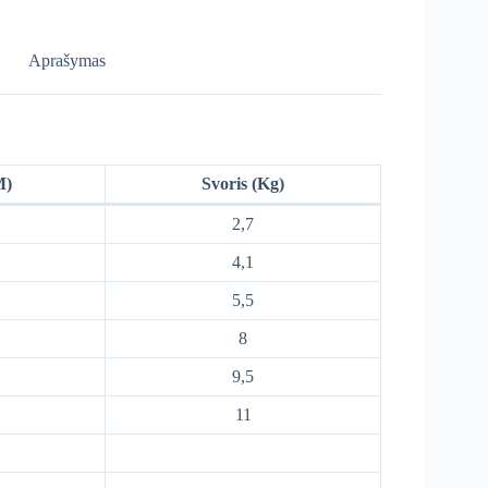
Aprašymas
M)
Svoris (Kg)
2,7
4,1
5,5
8
9,5
11