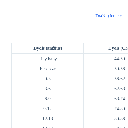
Dydžių lentelė
Dydis (amžius)
Dydis (C
Tiny baby
44-50
First size
50-56
0-3
56-62
3-6
62-68
6-9
68-74
9-12
74-80
12-18
80-86