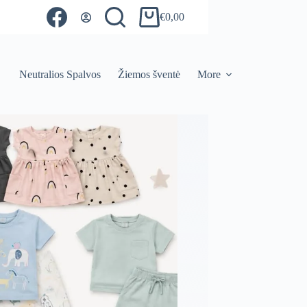
€
0,00
Shopping
cart
Neutralios Spalvos
Žiemos šventė
More