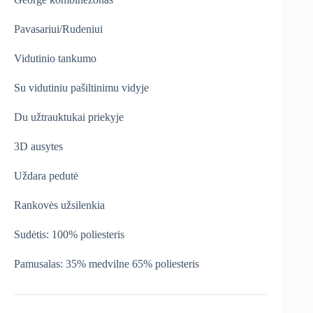
€31,99.
€27,19.
Pavasariui/Rudeniui
Vidutinio tankumo
Su vidutiniu pašiltinimu vidyje
Du užtrauktukai priekyje
3D ausytes
Uždara pedutė
Rankovės užsilenkia
Sudėtis: 100% poliesteris
Pamusalas: 35% medvilne 65% poliesteris