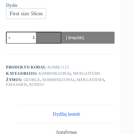
Dydis
First size 56cm
produkto
Į krepšelį
kiekis:
George
Pavasarinis/Rudeninis
kombinezonas
PRODUKTO KODAS:
KOMB1122
KATEGORIJOS:
KOMBINEZONAI
,
MERGAITĖMS
ŽYMOS:
GEORGE
,
KOMBINEZONAI
,
MERGAITĖMS
,
PAVASARIS
,
RUDUO
Dydžių lentelė
Aprašymas