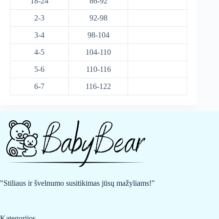
18-24
86-92
2-3
92-98
3-4
98-104
4-5
104-110
5-6
110-116
6-7
116-122
"Stiliaus ir švelnumo susitikimas jūsų mažyliams!"
Kategorijos