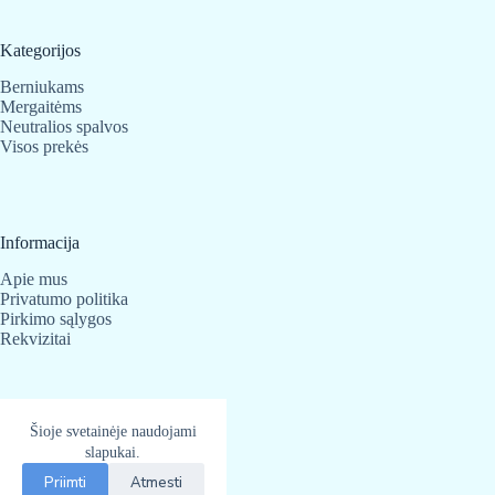
Kategorijos
Berniukams
Mergaitėms
Neutralios spalvos
Visos prekės
Informacija
Apie mus
Privatumo politika
Pirkimo sąlygos
Rekvizitai
Kontaktai
Šioje svetainėje naudojami
slapukai.
BabyBear.lt
Telefonas:
+370 683 25 820
Priimti
Atmesti
El. paštas
info@babybear.lt