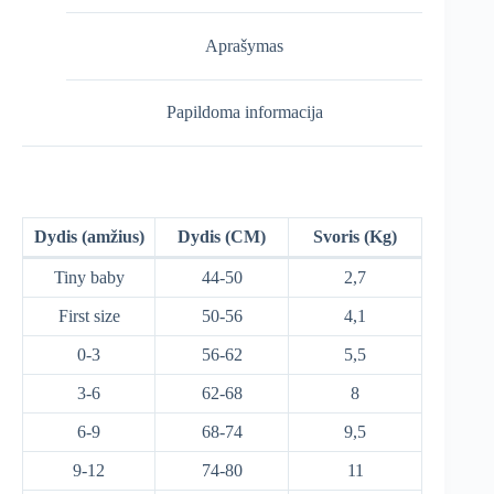
Aprašymas
Papildoma informacija
Dydis (amžius)
Dydis (CM)
Svoris (Kg)
Tiny baby
44-50
2,7
First size
50-56
4,1
0-3
56-62
5,5
3-6
62-68
8
6-9
68-74
9,5
9-12
74-80
11