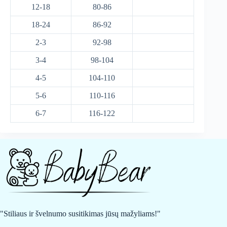
12-18
80-86
18-24
86-92
2-3
92-98
3-4
98-104
4-5
104-110
5-6
110-116
6-7
116-122
"Stiliaus ir švelnumo susitikimas jūsų mažyliams!"