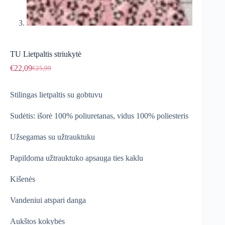
TU Lietpaltis striukytė
€
22,09
€
25,99
Original
Current
price
price
was:
is:
Stilingas lietpaltis su gobtuvu
€25,99.
€22,09.
Sudėtis: išorė 100% poliuretanas, vidus 100% poliesteris
Užsegamas su užtrauktuku
Papildoma užtrauktuko apsauga ties kaklu
Kišenės
Vandeniui atspari danga
Aukštos kokybės