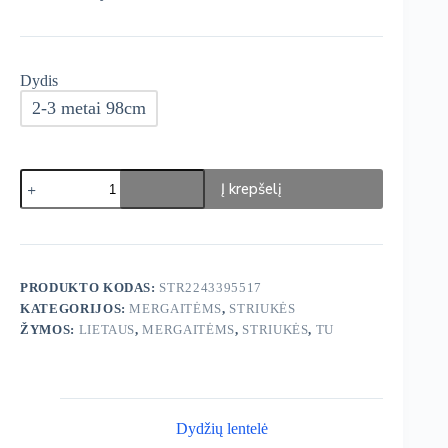
Dydis
2-3 metai 98cm
produkto
Į krepšelį
kiekis:
TU
Lietpaltis
striukytė
PRODUKTO KODAS:
STR2243395517
KATEGORIJOS:
MERGAITĖMS
,
STRIUKĖS
ŽYMOS:
LIETAUS
,
MERGAITĖMS
,
STRIUKĖS
,
TU
Dydžių lentelė