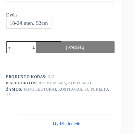
Dydis
18-24 mėn. 92cm
produkto
Į krepšelį
kiekis:
TU
kostiumas
PRODUKTO KODAS:
N/A
KATEGORIJOS:
BERNIUKAMS
,
KOSTIUMAI
ŽYMOS:
KOMPLEKTUKAI
,
KOSTIUMAS
,
SU PUKELIU
,
TU
Dydžių lentelė