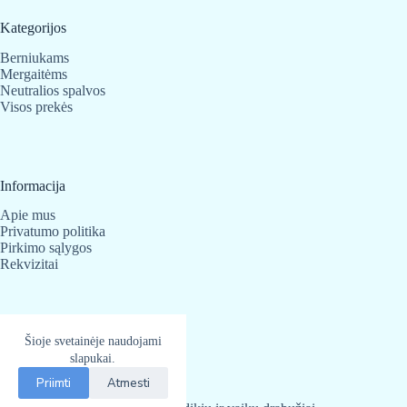
Kategorijos
Berniukams
Mergaitėms
Neutralios spalvos
Visos prekės
Informacija
Apie mus
Privatumo politika
Pirkimo sąlygos
Rekvizitai
Kontaktai
Šioje svetainėje naudojami
slapukai.
BabyBear.lt
Telefonas:
+370 683 25 820
Priimti
Atmesti
El. paštas
info@babybear.lt