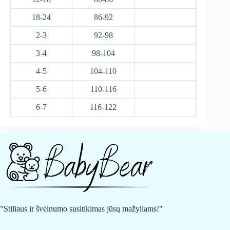
18-24
86-92
2-3
92-98
3-4
98-104
4-5
104-110
5-6
110-116
6-7
116-122
"Stiliaus ir švelnumo susitikimas jūsų mažyliams!"