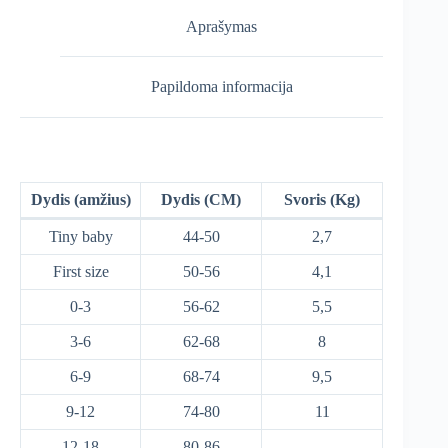
Aprašymas
Papildoma informacija
Dydis (amžius)
Dydis (CM)
Svoris (Kg)
Tiny baby
44-50
2,7
First size
50-56
4,1
0-3
56-62
5,5
3-6
62-68
8
6-9
68-74
9,5
9-12
74-80
11
12-18
80-86