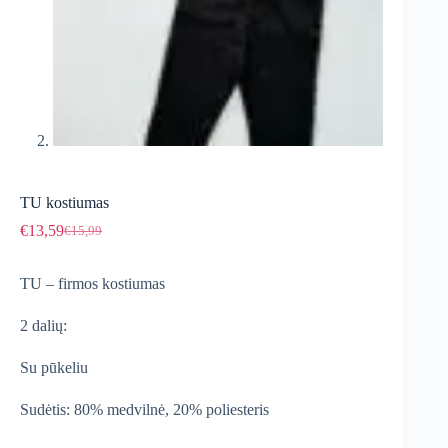
TU kostiumas
€
13,59
€
15,99
Original
Current
price
price
was:
is:
TU – firmos kostiumas
€15,99.
€13,59.
2 dalių:
Su pūkeliu
Sudėtis: 80% medvilnė, 20% poliesteris