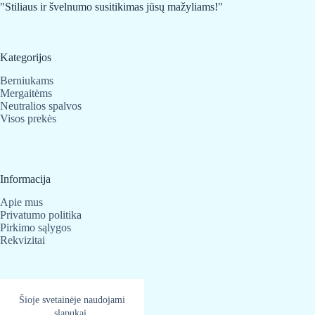
"Stiliaus ir švelnumo susitikimas jūsų mažyliams!"
Kategorijos
Berniukams
Mergaitėms
Neutralios spalvos
Visos prekės
Informacija
Apie mus
Privatumo politika
Pirkimo sąlygos
Rekvizitai
Kontaktai
Šioje svetainėje naudojami
BabyBear.lt
slapukai.