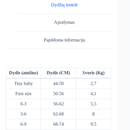
Dydžių lentelė
Aprašymas
Papildoma informacija
Dydis (amžius)
Dydis (CM)
Svoris (Kg)
Tiny baby
44-50
2,7
First size
50-56
4,1
0-3
56-62
5,5
3-6
62-68
8
6-9
68-74
9,5