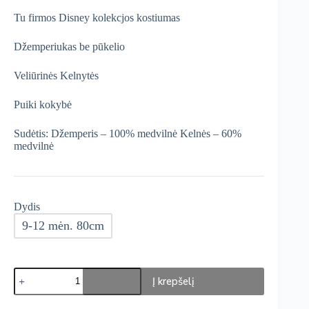
was:
is:
Tu firmos Disney kolekcjos kostiumas
€17,99.
€15,29.
Džemperiukas be pūkelio
Veliūrinės Kelnytės
Puiki kokybė
Sudėtis: Džemperis – 100% medvilnė Kelnės – 60%
medvilnė
Dydis
9-12 mėn. 80cm
produkto
Į krepšelį
kiekis:
TU
DISNEY