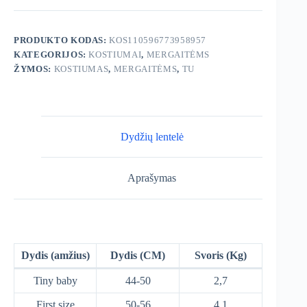
Kostiumėlis
PRODUKTO KODAS:
KOS110596773958957
KATEGORIJOS:
KOSTIUMAI
,
MERGAITĖMS
ŽYMOS:
KOSTIUMAS
,
MERGAITĖMS
,
TU
Dydžių lentelė
Aprašymas
Dydis (amžius)
Dydis (CM)
Svoris (Kg)
Tiny baby
44-50
2,7
First size
50-56
4,1