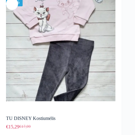
-15%
TU DISNEY Kostiumėlis
€
15,29
€
17,99
Original
Current
price
price