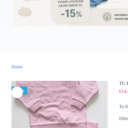
Home
TU K
-15%
€
14,
Tu f
Džem