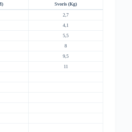
M)
Svoris (Kg)
2,7
4,1
5,5
8
9,5
11