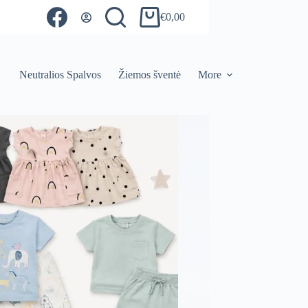
€
0,00
Shopping
cart
Neutralios Spalvos
Žiemos šventė
More