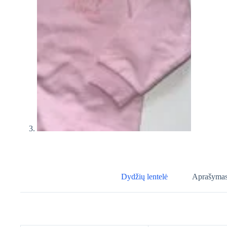
Dydžių lentelė
Aprašyma