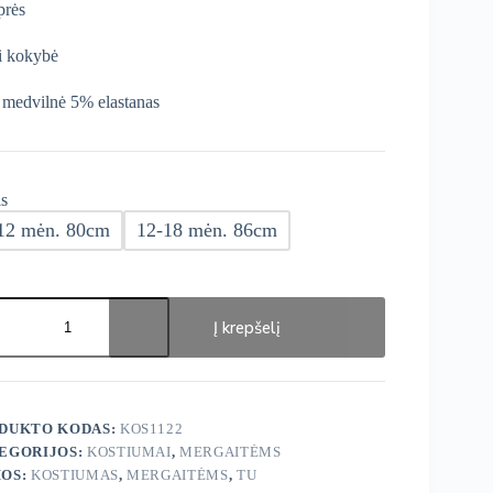
prės
i kokybė
medvilnė 5% elastanas
s
12 mėn. 80cm
12-18 mėn. 86cm
ukto
s:
Į krepšelį
iumėlis
DUKTO KODAS:
KOS1122
EGORIJOS:
KOSTIUMAI
,
MERGAITĖMS
OS:
KOSTIUMAS
,
MERGAITĖMS
,
TU