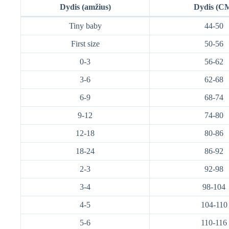
Dydis (amžius)
Dydis (C
Tiny baby
44-50
First size
50-56
0-3
56-62
3-6
62-68
6-9
68-74
9-12
74-80
12-18
80-86
18-24
86-92
2-3
92-98
3-4
98-104
4-5
104-110
5-6
110-116