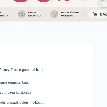
isney Frozen guminiai batai
irmos guminiai batai
ey Frozen kolekcijos
ydis vidpadžio ilgis – 14.5cm