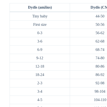
Dydis (amžius)
Dydis (C
Tiny baby
44-50
First size
50-56
0-3
56-62
3-6
62-68
6-9
68-74
9-12
74-80
12-18
80-86
18-24
86-92
2-3
92-98
3-4
98-104
4-5
104-110