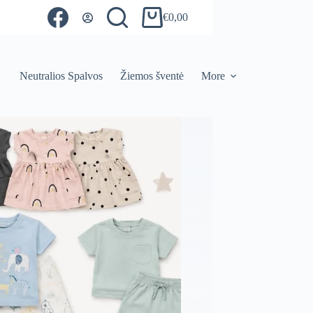
€
0,00
Shopping
cart
Neutralios Spalvos
Žiemos šventė
More