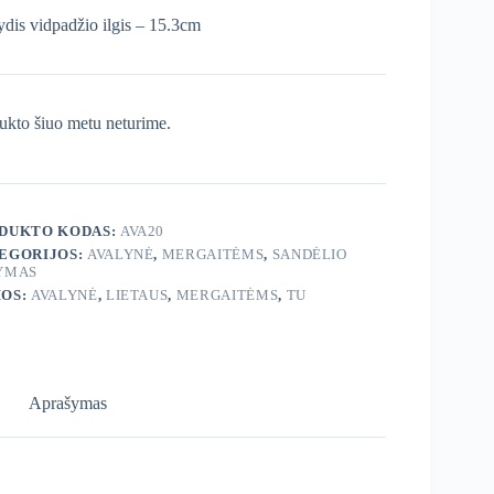
ydis vidpadžio ilgis – 15.3cm
ukto šiuo metu neturime.
DUKTO KODAS:
AVA20
EGORIJOS:
AVALYNĖ
,
MERGAITĖMS
,
SANDĖLIO
YMAS
OS:
AVALYNĖ
,
LIETAUS
,
MERGAITĖMS
,
TU
Aprašymas