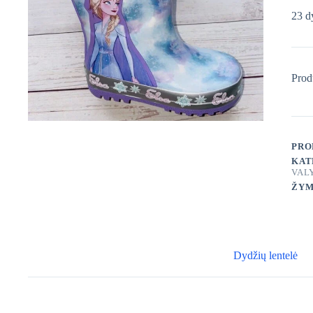
23 d
Prod
PRO
KAT
VAL
ŽYM
Dydžių lentelė