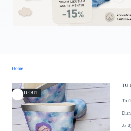
Home
TU D
SOLD OUT
Tu f
Disn
22 d