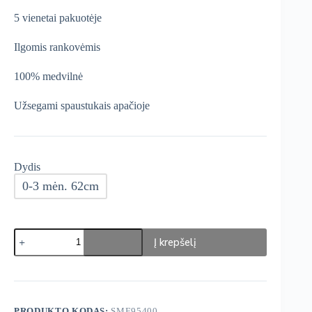
was:
is:
5 vienetai pakuotėje
€16,99.
€14,44.
Ilgomis rankovėmis
100% medvilnė
Užsegami spaustukais apačioje
Dydis
0-3 mėn. 62cm
produkto
Į krepšelį
kiekis:
NEXT
smėlinukai
5vnt.
PRODUKTO KODAS:
SME95400