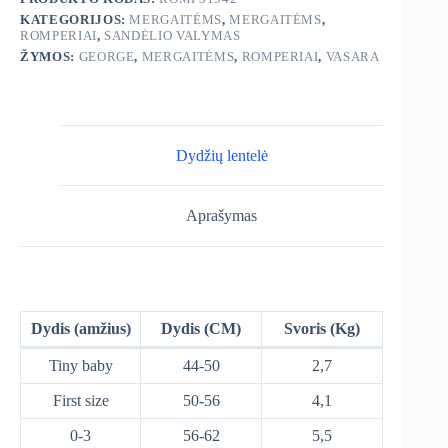
KATEGORIJOS:
MERGAITĖMS
,
MERGAITĖMS
,
ROMPERIAI
,
SANDĖLIO VALYMAS
ŽYMOS:
GEORGE
,
MERGAITĖMS
,
ROMPERIAI
,
VASARA
Dydžių lentelė
Aprašymas
Dydis (amžius)
Dydis (CM)
Svoris (Kg)
Tiny baby
44-50
2,7
First size
50-56
4,1
0-3
56-62
5,5