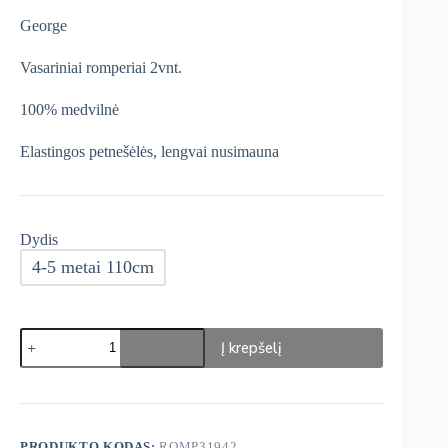
was:
is:
George
€14,99.
€10,99.
Vasariniai romperiai 2vnt.
100% medvilnė
Elastingos petnešėlės, lengvai nusimauna
Dydis
4-5 metai 110cm
produkto
Į krepšelį
kiekis:
George
vasariniai
romperiai
2
vnt.
PRODUKTO KODAS:
ROMP31942