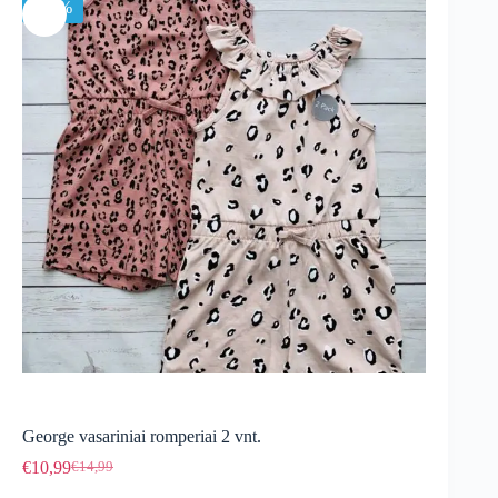
-27%
George vasariniai romperiai 2 vnt.
€
10,99
€
14,99
Original
Current
price
price