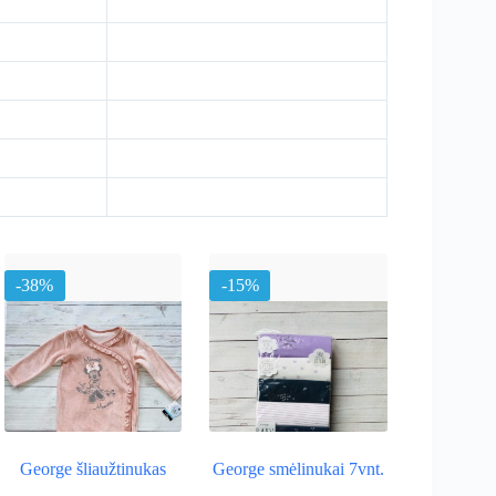
-38%
-15%
George šliaužtinukas
George smėlinukai 7vnt.