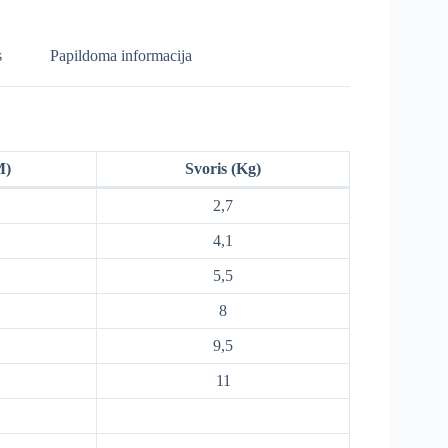
s
Papildoma informacija
M)
Svoris (Kg)
2,7
4,1
5,5
8
9,5
11