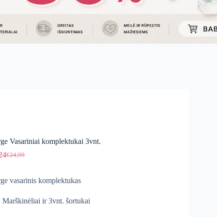
ge Vasariniai komplektukai 3vnt.
24
€
24,99
Original
Current
price
price
was:
is:
ge vasarinis komplektukas
€24,99.
€21,24.
 Marškinėliai ir 3vnt. šortukai