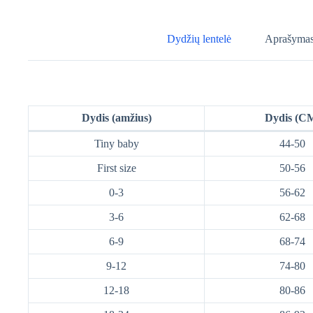
Dydžių lentelė
Aprašyma
Dydis (amžius)
Dydis (C
Tiny baby
44-50
First size
50-56
0-3
56-62
3-6
62-68
6-9
68-74
9-12
74-80
12-18
80-86