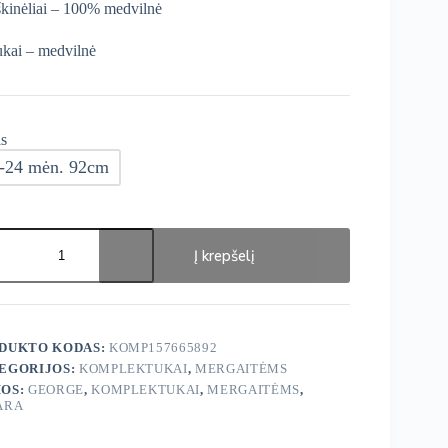
kinėliai – 100% medvilnė
ukai – medvilnė
s
-24 mėn. 92cm
ukto
s:
Į krepšelį
ge
iniai
lektukai
.
DUKTO KODAS:
KOMP157665892
EGORIJOS:
KOMPLEKTUKAI
,
MERGAITĖMS
OS:
GEORGE
,
KOMPLEKTUKAI
,
MERGAITĖMS
,
ARA