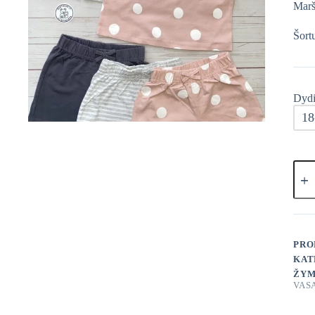
Marš
Šort
Dydi
18
prod
kieki
Geor
Vasar
komp
3vnt
PRO
KAT
ŽYM
VAS