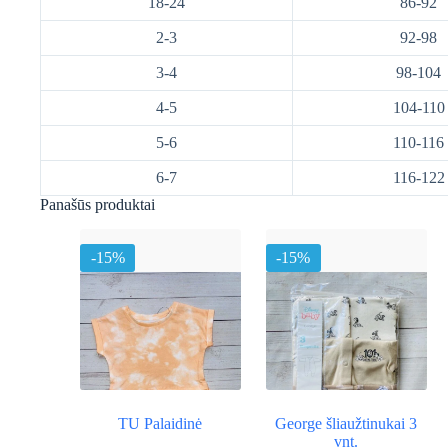
18-24
86-92
2-3
92-98
3-4
98-104
4-5
104-110
5-6
110-116
6-7
116-122
Panašūs produktai
-15%
-15%
TU Palaidinė
George šliaužtinukai 3
vnt.