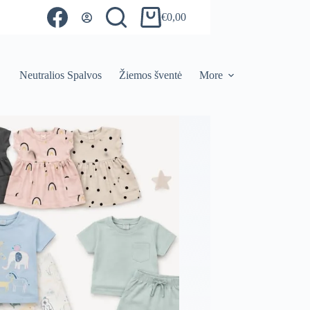
€
0,00
Shopping
cart
Neutralios Spalvos
Žiemos šventė
More