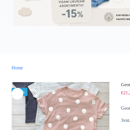
Home
Geor
-15%
€
21,
Geor
3vnt.