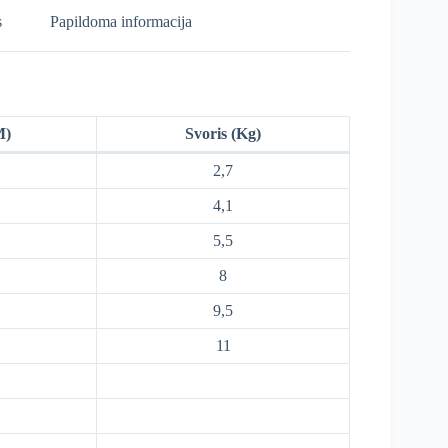
s
Papildoma informacija
M)
Svoris (Kg)
2,7
4,1
5,5
8
9,5
11