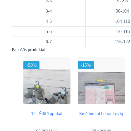
2-3
92-98
3-4
98-104
4-5
104-110
5-6
110-116
6-7
116-122
Panašūs produktai
-50%
-15%
TU Šilti Tapukai
Smėlinukai be rankovių