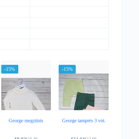
-15%
-15%
George megztinis
George tamprės 3 vnt.