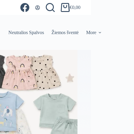
€
0,00
Shopping
cart
Neutralios Spalvos
Žiemos šventė
More