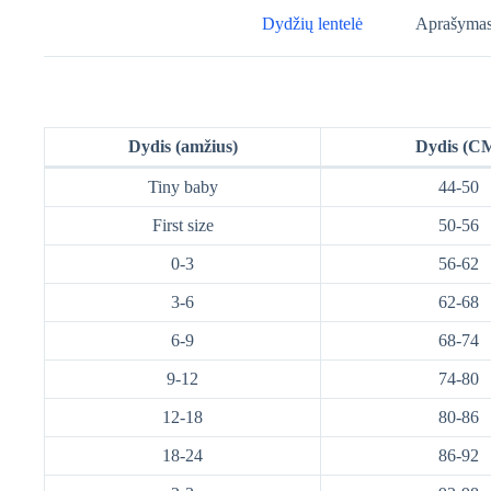
Dydžių lentelė
Aprašyma
Dydis (amžius)
Dydis (C
Tiny baby
44-50
First size
50-56
0-3
56-62
3-6
62-68
6-9
68-74
9-12
74-80
12-18
80-86
18-24
86-92