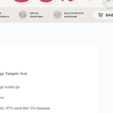
ge Tamprės 3vnt.
ge kolekcija
ros
tis: 95% medvilnė 5% elastanas