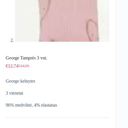
George Tamprės 3 vnt.
€
12,74
€
14,99
Original
Current
price
price
was:
is:
George kelnytes
€14,99.
€12,74.
3 vienetai
96% medvilnė, 4% elastanas