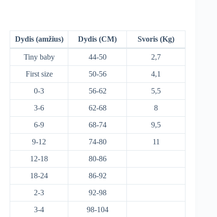
Dydis (amžius)
Dydis (CM)
Svoris (Kg)
Tiny baby
44-50
2,7
First size
50-56
4,1
0-3
56-62
5,5
3-6
62-68
8
6-9
68-74
9,5
9-12
74-80
11
12-18
80-86
18-24
86-92
2-3
92-98
3-4
98-104