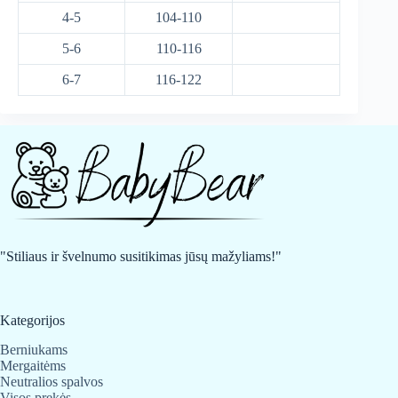
4-5
104-110
5-6
110-116
6-7
116-122
"Stiliaus ir švelnumo susitikimas jūsų mažyliams!"
Kategorijos
Berniukams
Mergaitėms
Neutralios spalvos
Visos prekės