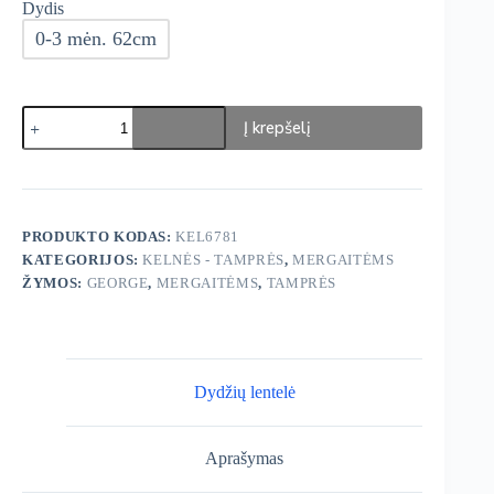
Dydis
0-3 mėn. 62cm
produkto
Į krepšelį
kiekis:
George
Tamprės
3
vnt.
PRODUKTO KODAS:
KEL6781
KATEGORIJOS:
KELNĖS - TAMPRĖS
,
MERGAITĖMS
ŽYMOS:
GEORGE
,
MERGAITĖMS
,
TAMPRĖS
Dydžių lentelė
Aprašymas