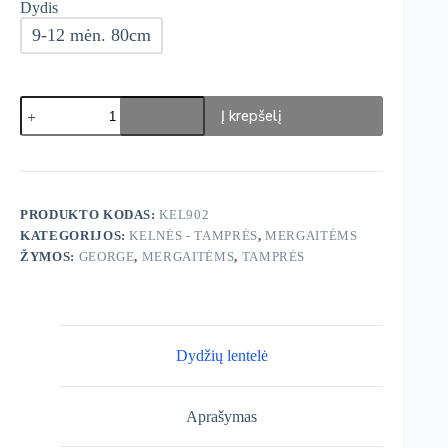
Dydis
9-12 mėn. 80cm
produkto
Į krepšelį
kiekis:
George
Tamprės
3
vnt.
PRODUKTO KODAS:
KEL902
KATEGORIJOS:
KELNĖS - TAMPRĖS
,
MERGAITĖMS
ŽYMOS:
GEORGE
,
MERGAITĖMS
,
TAMPRĖS
Dydžių lentelė
Aprašymas