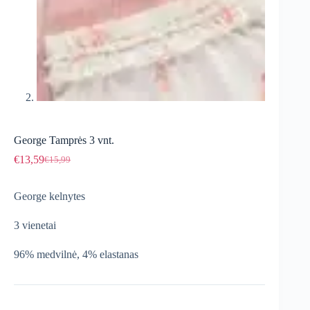
George Tamprės 3 vnt.
€
13,59
€
15,99
Original
Current
price
price
was:
is:
George kelnytes
€15,99.
€13,59.
3 vienetai
96% medvilnė, 4% elastanas