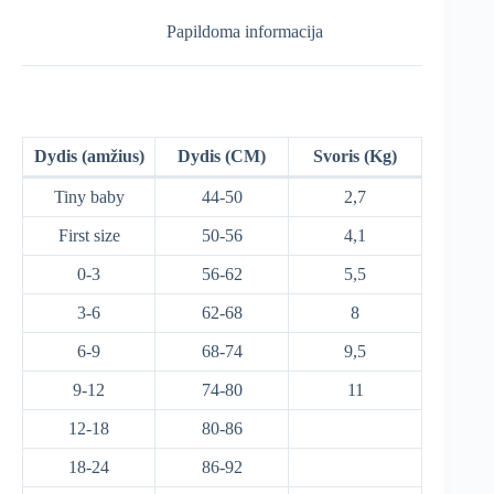
Papildoma informacija
Dydis (amžius)
Dydis (CM)
Svoris (Kg)
Tiny baby
44-50
2,7
First size
50-56
4,1
0-3
56-62
5,5
3-6
62-68
8
6-9
68-74
9,5
9-12
74-80
11
12-18
80-86
18-24
86-92