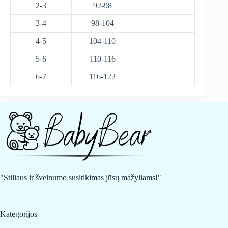
2-3
92-98
3-4
98-104
4-5
104-110
5-6
110-116
6-7
116-122
"Stiliaus ir švelnumo susitikimas jūsų mažyliams!"
Kategorijos