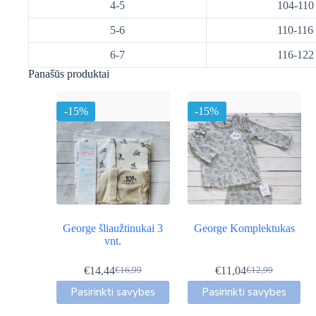
4-5
104-110
5-6
110-116
6-7
116-122
Panašūs produktai
-15%
-15%
George šliaužtinukai 3
George Komplektukas
vnt.
€
14,44
€
11,04
€
16,99
€
12,99
Original
Current
Original
Current
This
This
price
price
price
price
Pasirinkti savybes
Pasirinkti savybes
product
product
was:
is:
was:
is:
has
has
€16,99.
€14,44.
€12,99.
€11,04.