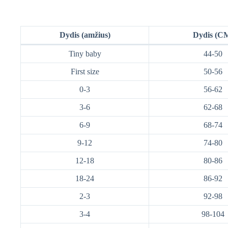
Dydis (amžius)
Dydis (C
Tiny baby
44-50
First size
50-56
0-3
56-62
3-6
62-68
6-9
68-74
9-12
74-80
12-18
80-86
18-24
86-92
2-3
92-98
3-4
98-104