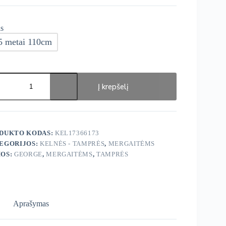
s
5 metai 110cm
ukto
s:
Į krepšelį
ge
rės
DUKTO KODAS:
KEL17366173
EGORIJOS:
KELNĖS - TAMPRĖS
,
MERGAITĖMS
OS:
GEORGE
,
MERGAITĖMS
,
TAMPRĖS
Aprašymas