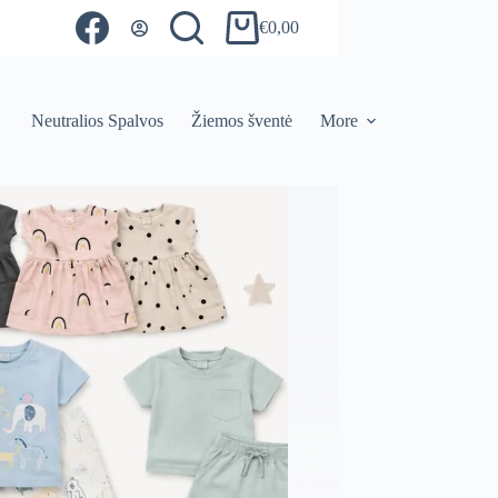
€
0,00
Shopping
cart
Neutralios Spalvos
Žiemos šventė
More