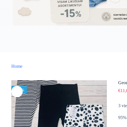
Home
Geor
-15%
€
11,
3 vie
95% 