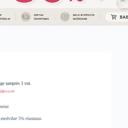
ge tamprės 3 vnt.
04
€
12,99
Original
Current
price
price
was:
is:
netai
€12,99.
€11,04.
medvilnė 5% elastanas