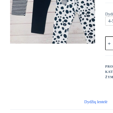
Dydi
4-
prod
kieki
Geor
tamp
3
vnt.
PRO
KAT
ŽYM
Dydžių lentelė