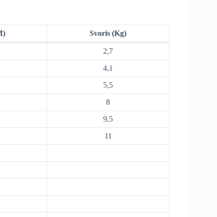
M)
Svoris (Kg)
2,7
4,1
5,5
8
9,5
11