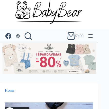
Skip
to
content
€
0,00
Shopping
cart
Home