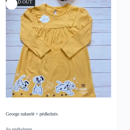
SOLD OUT
George suknelė + pėdkelnės
Su pėdkelnėm