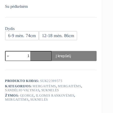
was:
is:
Su pėdkelnėm
€13,95.
€6,98.
Dydis
6-9 mėn. 74cm
12-18 mėn. 86cm
produkto
Į krepšelį
kiekis:
George
suknelė
PRODUKTO KODAS:
SUK22399575
KATEGORIJOS:
MERGAITĖMS
,
MERGAITĖMS
,
SANDĖLIO VALYMAS
,
SUKNELĖS
ŽYMOS:
GEORGE
,
ILGOMIS RANKOVĖMIS
,
MERGAITĖMS
,
SUKNELĖS