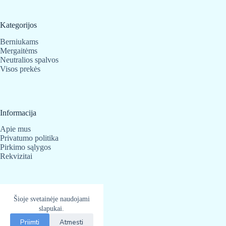
Kategorijos
Berniukams
Mergaitėms
Neutralios spalvos
Visos prekės
Informacija
Apie mus
Privatumo politika
Pirkimo sąlygos
Rekvizitai
Kontaktai
Šioje svetainėje naudojami
slapukai.
BabyBear.lt
Telefonas:
+370 683 25 820
Priimti
Atmesti