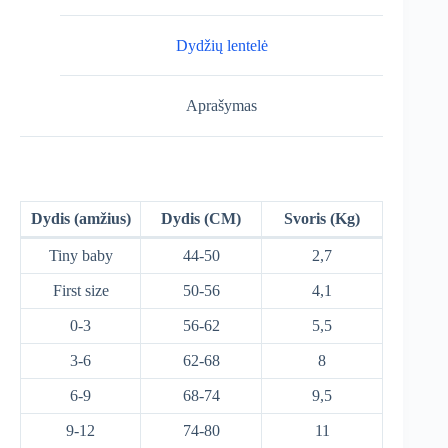
Dydžių lentelė
Aprašymas
Dydis (amžius)
Dydis (CM)
Svoris (Kg)
Tiny baby
44-50
2,7
First size
50-56
4,1
0-3
56-62
5,5
3-6
62-68
8
6-9
68-74
9,5
9-12
74-80
11