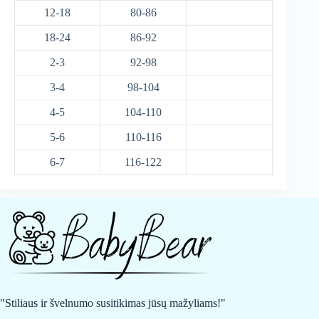
12-18
80-86
18-24
86-92
2-3
92-98
3-4
98-104
4-5
104-110
5-6
110-116
6-7
116-122
"Stiliaus ir švelnumo susitikimas jūsų mažyliams!"