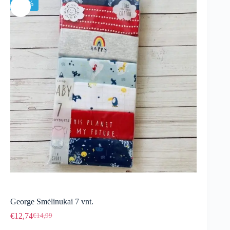
-15%
George Smėlinukai 7 vnt.
€
12,74
€
14,99
Original
Current
price
price