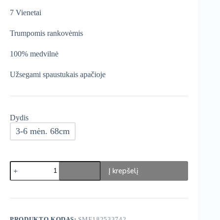
was:
is:
7 Vienetai
€14,99.
€12,74.
Trumpomis rankovėmis
100% medvilnė
Užsegami spaustukais apačioje
Dydis
3-6 mėn. 68cm
produkto
Į krepšelį
kiekis:
George
Smėlinukai
7
vnt.
PRODUKTO KODAS:
SME182533742