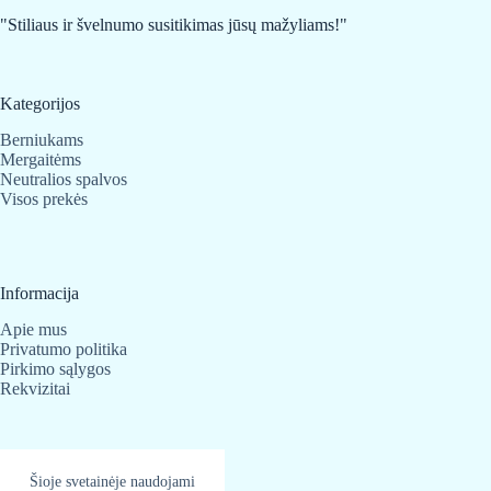
"Stiliaus ir švelnumo susitikimas jūsų mažyliams!"
Kategorijos
Berniukams
Mergaitėms
Neutralios spalvos
Visos prekės
Informacija
Apie mus
Privatumo politika
Pirkimo sąlygos
Rekvizitai
Kontaktai
Šioje svetainėje naudojami