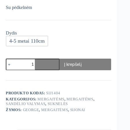
was:
is:
Su pėdkelnėm
€14,99.
€7,50.
Dydis
4-5 metai 110cm
produkto
Į krepšelį
kiekis:
George
Sijonas+Pėdkelnės
PRODUKTO KODAS:
SIJ1404
KATEGORIJOS:
MERGAITĖMS
,
MERGAITĖMS
,
SANDĖLIO VALYMAS
,
SUKNELĖS
ŽYMOS:
GEORGE
,
MERGAITĖMS
,
SIJONAI