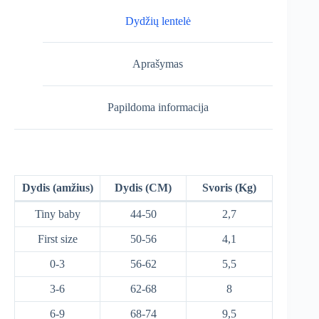
Dydžių lentelė
Aprašymas
Papildoma informacija
Dydis (amžius)
Dydis (CM)
Svoris (Kg)
Tiny baby
44-50
2,7
First size
50-56
4,1
0-3
56-62
5,5
3-6
62-68
8
6-9
68-74
9,5