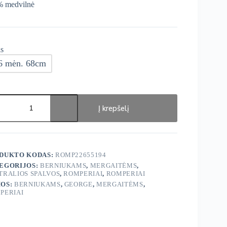
 medvilnė
s
6 mėn. 68cm
ukto
s:
Į krepšelį
ge
eriai
.
DUKTO KODAS:
ROMP22655194
EGORIJOS:
BERNIUKAMS
,
MERGAITĖMS
,
TRALIOS SPALVOS
,
ROMPERIAI
,
ROMPERIAI
OS:
BERNIUKAMS
,
GEORGE
,
MERGAITĖMS
,
PERIAI