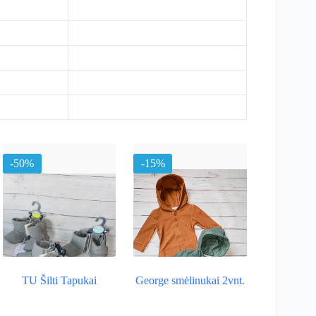
-50%
-15%
TU Šilti Tapukai
George smėlinukai 2vnt.