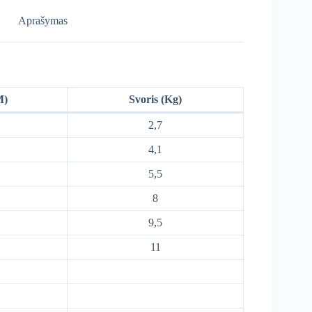
Aprašymas
M)
Svoris (Kg)
2,7
4,1
5,5
8
9,5
11