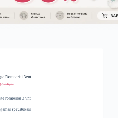
ge Romperiai 3vnt.
44
€
16,99
Original
Current
price
price
was:
is:
ge romperiai 3 vnt.
€16,99.
€14,44.
gamas spaustukais