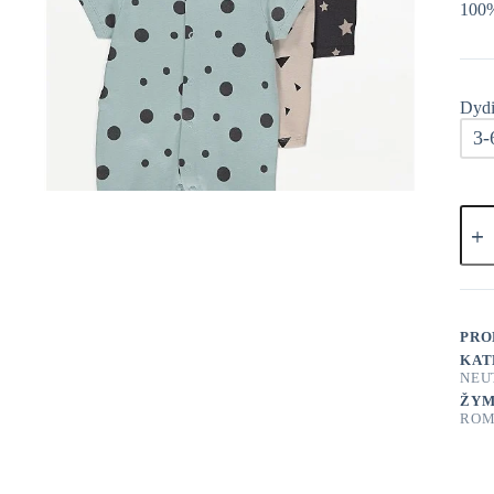
100%
Dydi
3-
prod
kieki
Geor
Romp
3vnt
PRO
KAT
NEU
ŽYM
ROM