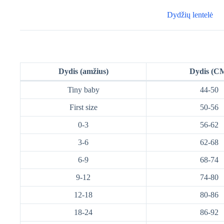
Dydžių lentelė
Dydis (amžius)
Dydis (C
Tiny baby
44-50
First size
50-56
0-3
56-62
3-6
62-68
6-9
68-74
9-12
74-80
12-18
80-86
18-24
86-92