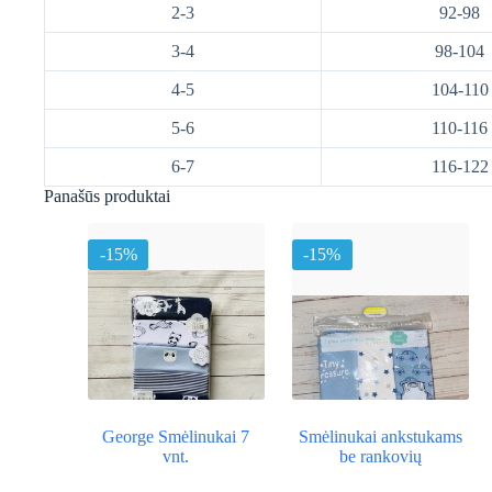
2-3
92-98
3-4
98-104
4-5
104-110
5-6
110-116
6-7
116-122
Panašūs produktai
-15%
-15%
George Smėlinukai 7
Smėlinukai ankstukams
vnt.
be rankovių