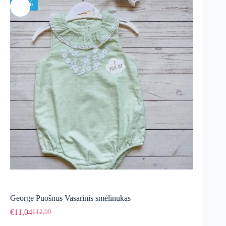
-15%
George Puošnus Vasarinis smėlinukas
€
11,04
€
12,99
Original
Current
price
price