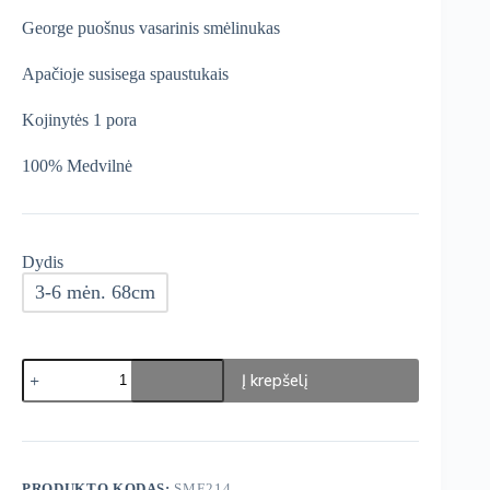
was:
is:
George puošnus vasarinis smėlinukas
€12,99.
€11,04.
Apačioje susisega spaustukais
Kojinytės 1 pora
100% Medvilnė
Dydis
3-6 mėn. 68cm
produkto
Į krepšelį
kiekis:
George
Puošnus
Vasarinis
smėlinukas
PRODUKTO KODAS:
SME214