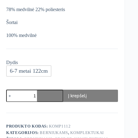
78% medvilnė 22% poliesteris
Šortai
100% medvilnė
Dydis
6-7 metai 122cm
produkto
Į krepšelį
kiekis:
George
Kostiumėlis
3-
ų
dalių
PRODUKTO KODAS:
KOMP1112
KATEGORIJOS:
BERNIUKAMS
,
KOMPLEKTUKAI