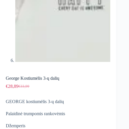
George Kostiumėlis 3-ų dalių
€
28,89
€
33,99
Original
Current
price
price
was:
is:
GEORGE kostiumėlis 3-ų dalių
€33,99.
€28,89.
Palaidinė trumpomis rankovėmis
Džemperis