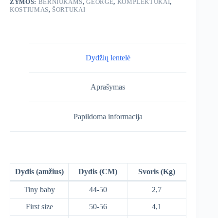
ŽYMOS:
BERNIUKAMS
,
GEORGE
,
KOMPLEKTUKAI
,
KOSTIUMAS
,
ŠORTUKAI
Dydžių lentelė
Aprašymas
Papildoma informacija
Dydis (amžius)
Dydis (CM)
Svoris (Kg)
Tiny baby
44-50
2,7
First size
50-56
4,1