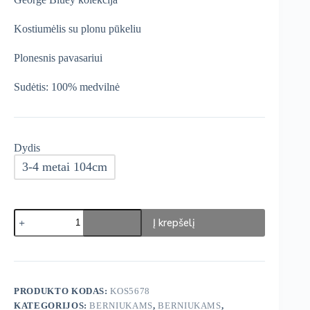
€25,99.
€18,99.
Kostiumėlis su plonu pūkeliu
Plonesnis pavasariui
Sudėtis: 100% medvilnė
Dydis
3-4 metai 104cm
produkto
Į krepšelį
kiekis:
George
Bluey
kostiumėlis
PRODUKTO KODAS:
KOS5678
KATEGORIJOS:
BERNIUKAMS
,
BERNIUKAMS
,