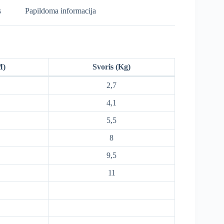
s
Papildoma informacija
M)
Svoris (Kg)
2,7
4,1
5,5
8
9,5
11