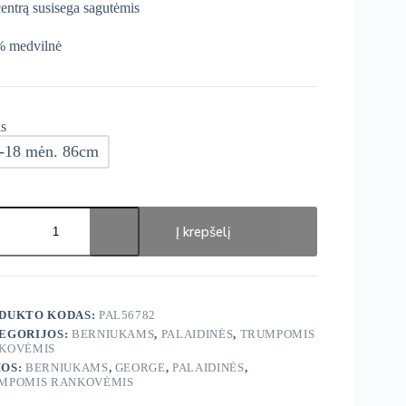
centrą susisega sagutėmis
 medvilnė
s
-18 mėn. 86cm
ukto
s:
Į krepšelį
ge
dinės
DUKTO KODAS:
PAL56782
EGORIJOS:
BERNIUKAMS
,
PALAIDINĖS
,
TRUMPOMIS
KOVĖMIS
OS:
BERNIUKAMS
,
GEORGE
,
PALAIDINĖS
,
MPOMIS RANKOVĖMIS