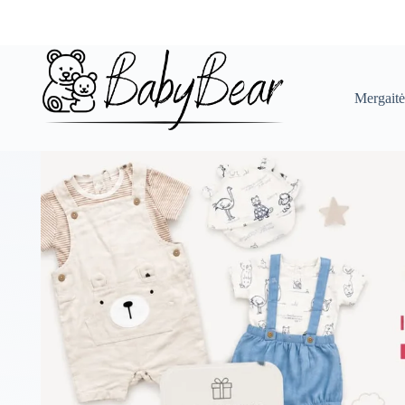
Skip
to
content
Mergait