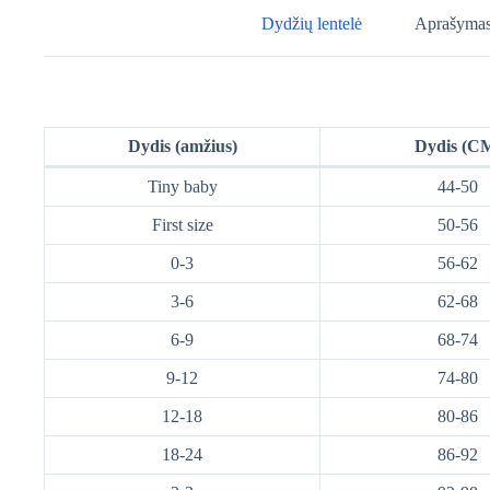
Dydžių lentelė
Aprašyma
Dydis (amžius)
Dydis (C
Tiny baby
44-50
First size
50-56
0-3
56-62
3-6
62-68
6-9
68-74
9-12
74-80
12-18
80-86
18-24
86-92