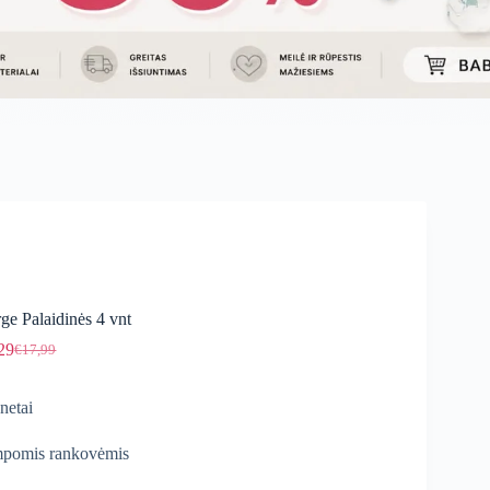
ge Palaidinės 4 vnt
29
€
17,99
Original
Current
price
price
was:
is:
netai
€17,99.
€15,29.
pomis rankovėmis