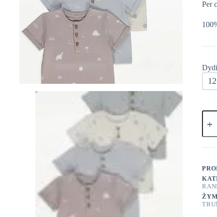
Per 
100%
Dydi
12
prod
kieki
Geor
Palai
4
vnt
PRO
KAT
RAN
ŽYM
TRU