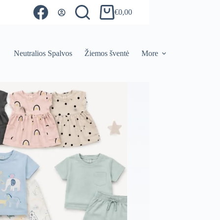
€
0,00
Shopping
cart
Neutralios Spalvos
Žiemos šventė
More