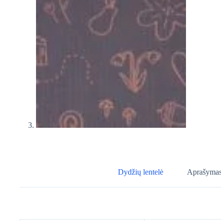
Dydžių lentelė
Aprašyma