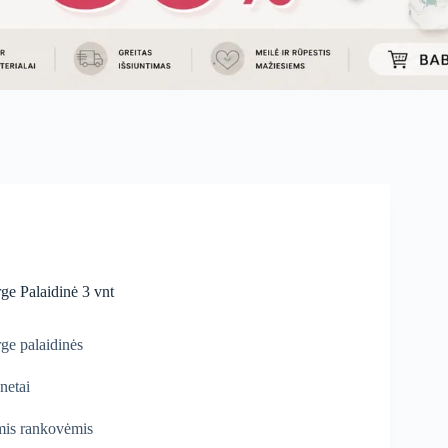
ge Palaidinė 3 vnt
ge palaidinės
netai
mis rankovėmis