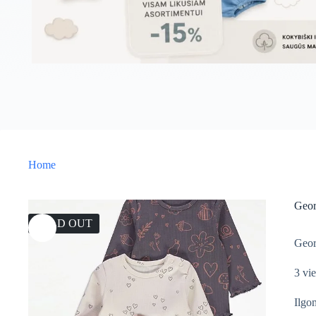
Home
Geor
SOLD OUT
Geor
3 vie
Ilgo