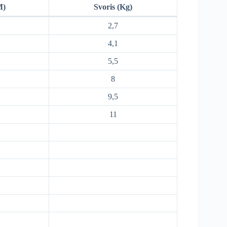
M)
Svoris (Kg)
2,7
4,1
5,5
8
9,5
11