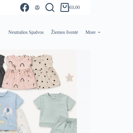
€
0,00
Shopping
cart
Neutralios Spalvos
Žiemos šventė
More