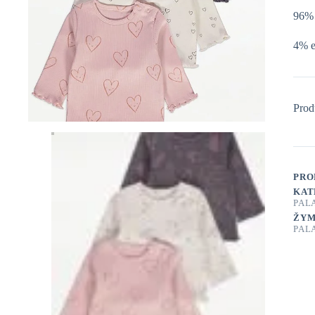
96% 
4% e
Prod
PRO
KAT
PAL
ŽYM
PAL