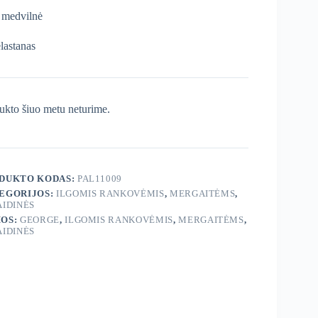
medvilnė
lastanas
ukto šiuo metu neturime.
DUKTO KODAS:
PAL11009
EGORIJOS:
ILGOMIS RANKOVĖMIS
,
MERGAITĖMS
,
AIDINĖS
OS:
GEORGE
,
ILGOMIS RANKOVĖMIS
,
MERGAITĖMS
,
AIDINĖS