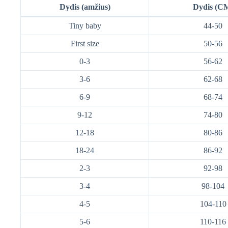
Dydis (amžius)
Dydis (C
Tiny baby
44-50
First size
50-56
0-3
56-62
3-6
62-68
6-9
68-74
9-12
74-80
12-18
80-86
18-24
86-92
2-3
92-98
3-4
98-104
4-5
104-110
5-6
110-116