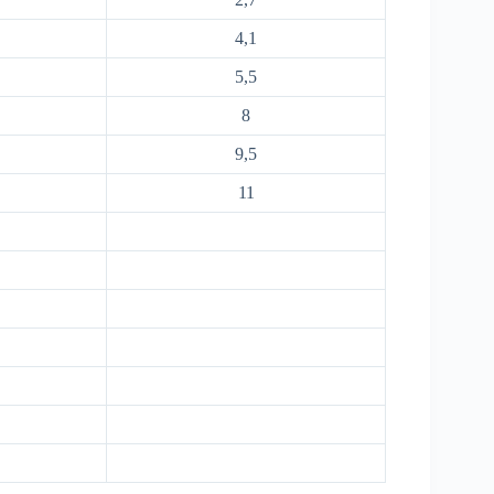
4,1
5,5
8
9,5
11