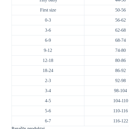
First size
50-56
0-3
56-62
3-6
62-68
6-9
68-74
9-12
74-80
12-18
80-86
18-24
86-92
2-3
92-98
3-4
98-104
4-5
104-110
5-6
110-116
6-7
116-122
Panašūs produktai