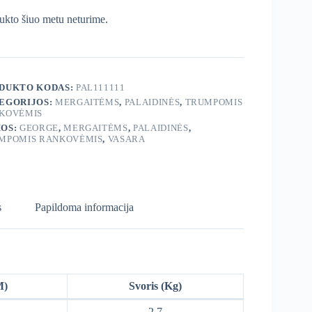
ukto šiuo metu neturime.
DUKTO KODAS:
PAL111111
EGORIJOS:
MERGAITĖMS
,
PALAIDINĖS
,
TRUMPOMIS
KOVĖMIS
OS:
GEORGE
,
MERGAITĖMS
,
PALAIDINĖS
,
MPOMIS RANKOVĖMIS
,
VASARA
s
Papildoma informacija
M)
Svoris (Kg)
2,7