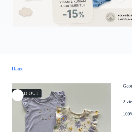
Home
Geor
SOLD OUT
2 vie
100%