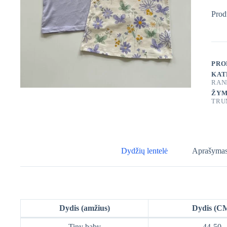
Prod
PRO
KAT
RAN
ŽYM
TRU
Dydžių lentelė
Aprašyma
Dydis (amžius)
Dydis (C
Tiny baby
44-50