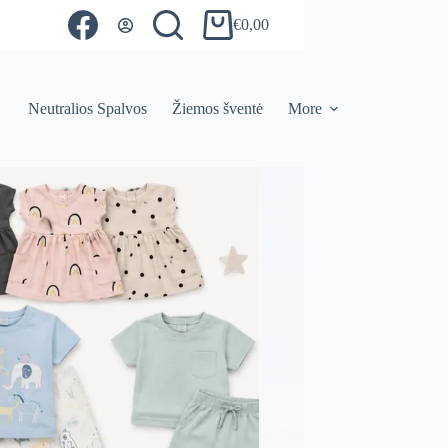
€
0,00
Shopping
cart
Neutralios Spalvos
Žiemos šventė
More