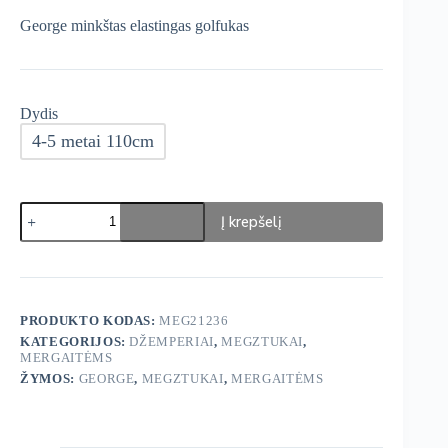
was:
is:
George minkštas elastingas golfukas
€10,49.
€8,92.
Dydis
4-5 metai 110cm
produkto
Į krepšelį
kiekis:
George
megztinis
PRODUKTO KODAS:
MEG21236
KATEGORIJOS:
DŽEMPERIAI
,
MEGZTUKAI
,
MERGAITĖMS
ŽYMOS:
GEORGE
,
MEGZTUKAI
,
MERGAITĖMS