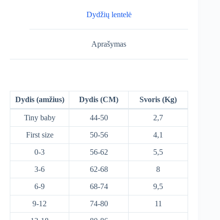
Dydžių lentelė
Aprašymas
Dydis (amžius)
Dydis (CM)
Svoris (Kg)
Tiny baby
44-50
2,7
First size
50-56
4,1
0-3
56-62
5,5
3-6
62-68
8
6-9
68-74
9,5
9-12
74-80
11