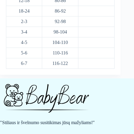
12-18
80-86
18-24
86-92
2-3
92-98
3-4
98-104
4-5
104-110
5-6
110-116
6-7
116-122
"Stiliaus ir švelnumo susitikimas jūsų mažyliams!"