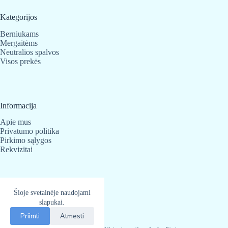
Kategorijos
Berniukams
Mergaitėms
Neutralios spalvos
Visos prekės
Informacija
Apie mus
Privatumo politika
Pirkimo sąlygos
Rekvizitai
Kontaktai
Šioje svetainėje naudojami
slapukai.
BabyBear.lt
Telefonas:
+370 683 25 820
Priimti
Atmesti
El. paštas
info@babybear.lt