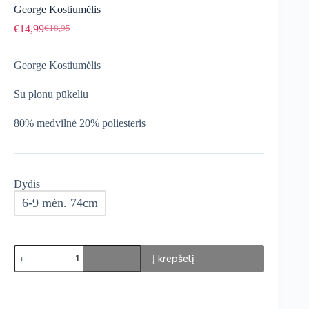
George Kostiumėlis
€
14,99
€
18,95
Original
Current
price
price
was:
is:
George Kostiumėlis
€18,95.
€14,99.
Su plonu pūkeliu
80% medvilnė 20% poliesteris
Dydis
6-9 mėn. 74cm
produkto
Į krepšelį
kiekis:
George
Kostiumėlis