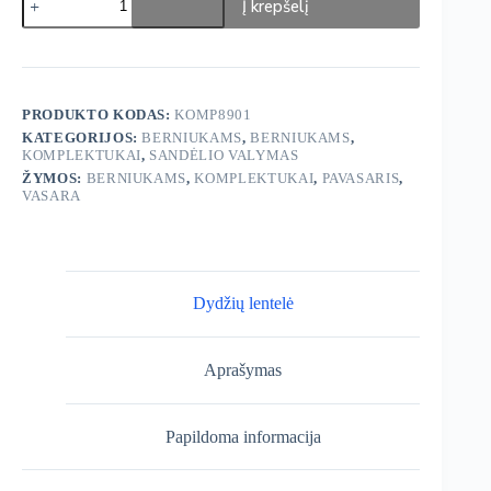
Į krepšelį
kiekis:
George
komplektukas
3-
ų
dalių
PRODUKTO KODAS:
KOMP8901
KATEGORIJOS:
BERNIUKAMS
,
BERNIUKAMS
,
KOMPLEKTUKAI
,
SANDĖLIO VALYMAS
ŽYMOS:
BERNIUKAMS
,
KOMPLEKTUKAI
,
PAVASARIS
,
VASARA
Dydžių lentelė
Aprašymas
Papildoma informacija