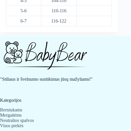
4-5
104-110
5-6
110-116
6-7
116-122
"Stiliaus ir švelnumo susitikimas jūsų mažyliams!"
Kategorijos
Berniukams
Mergaitėms
Neutralios spalvos
Visos prekės