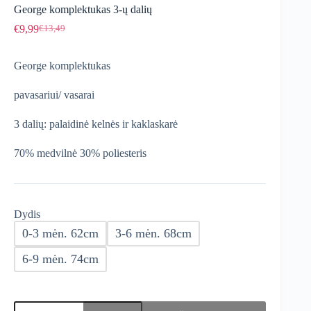
George komplektukas 3-ų dalių
€
9,99
€
13,49
Original
Current
price
price
was:
is:
George komplektukas
€13,49.
€9,99.
pavasariui/ vasarai
3 dalių: palaidinė kelnės ir kaklaskarė
70% medvilnė 30% poliesteris
Dydis
0-3 mėn. 62cm
3-6 mėn. 68cm
6-9 mėn. 74cm
produkto