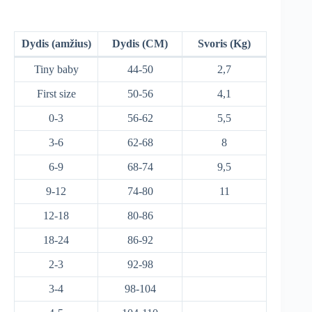
Dydis (amžius)
Dydis (CM)
Svoris (Kg)
Tiny baby
44-50
2,7
First size
50-56
4,1
0-3
56-62
5,5
3-6
62-68
8
6-9
68-74
9,5
9-12
74-80
11
12-18
80-86
18-24
86-92
2-3
92-98
3-4
98-104