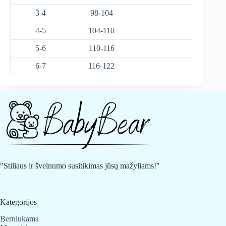
3-4
98-104
4-5
104-110
5-6
110-116
6-7
116-122
"Stiliaus ir švelnumo susitikimas jūsų mažyliams!"
Kategorijos
Berniukams