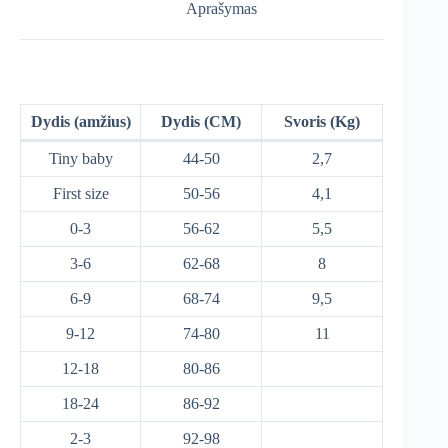
Aprašymas
Dydis (amžius)
Dydis (CM)
Svoris (Kg)
Tiny baby
44-50
2,7
First size
50-56
4,1
0-3
56-62
5,5
3-6
62-68
8
6-9
68-74
9,5
9-12
74-80
11
12-18
80-86
18-24
86-92
2-3
92-98