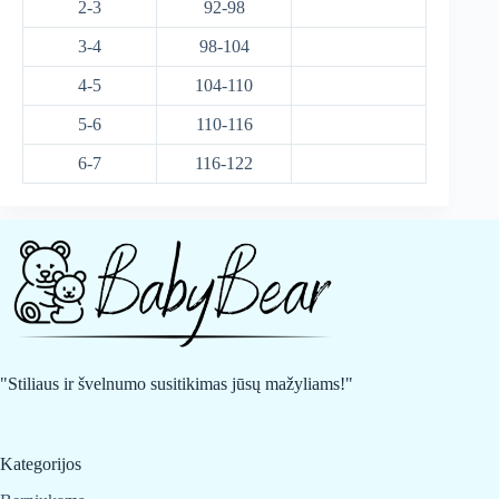
2-3
92-98
3-4
98-104
4-5
104-110
5-6
110-116
6-7
116-122
"Stiliaus ir švelnumo susitikimas jūsų mažyliams!"
Kategorijos