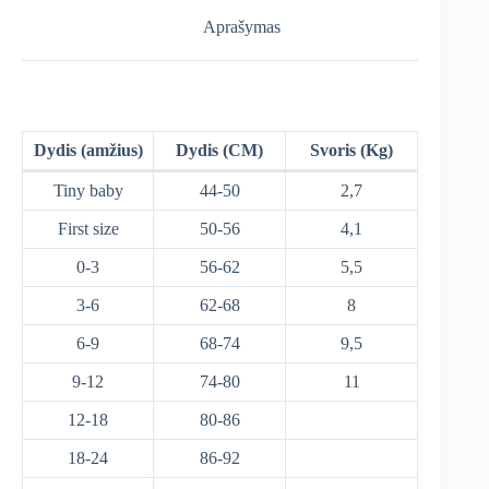
Aprašymas
Dydis (amžius)
Dydis (CM)
Svoris (Kg)
Tiny baby
44-50
2,7
First size
50-56
4,1
0-3
56-62
5,5
3-6
62-68
8
6-9
68-74
9,5
9-12
74-80
11
12-18
80-86
18-24
86-92