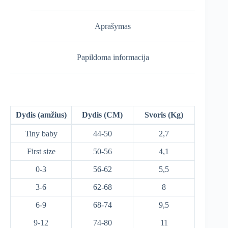
Aprašymas
Papildoma informacija
Dydis (amžius)
Dydis (CM)
Svoris (Kg)
Tiny baby
44-50
2,7
First size
50-56
4,1
0-3
56-62
5,5
3-6
62-68
8
6-9
68-74
9,5
9-12
74-80
11