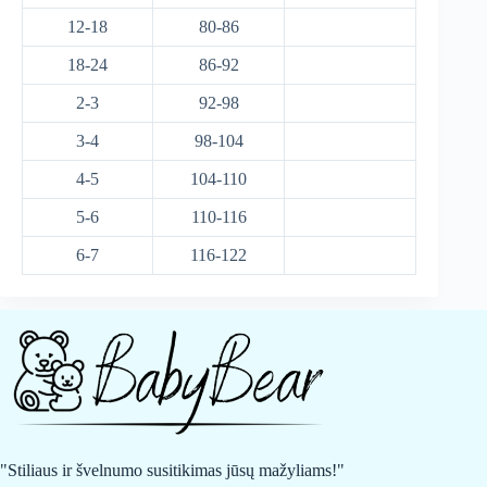
12-18
80-86
18-24
86-92
2-3
92-98
3-4
98-104
4-5
104-110
5-6
110-116
6-7
116-122
"Stiliaus ir švelnumo susitikimas jūsų mažyliams!"