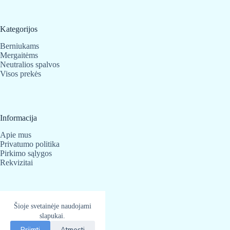
Kategorijos
Berniukams
Mergaitėms
Neutralios spalvos
Visos prekės
Informacija
Apie mus
Privatumo politika
Pirkimo sąlygos
Rekvizitai
Kontaktai
Šioje svetainėje naudojami
BabyBear.lt
slapukai.
Telefonas:
+370 683 25 820
Priimti
Atmesti